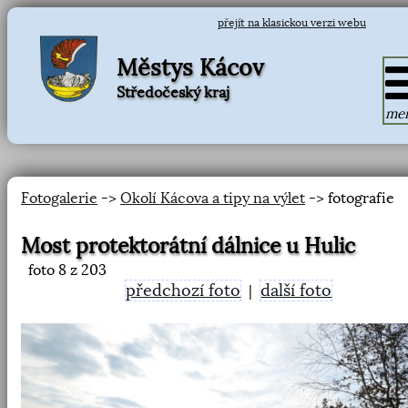
přejít na klasickou verzi webu
Městys Kácov
Středočeský kraj
me
Fotogalerie
->
Okolí Kácova a tipy na výlet
-> fotografie
Most protektorátní dálnice u Hulic
foto
8
z 203
předchozí foto
další foto
|