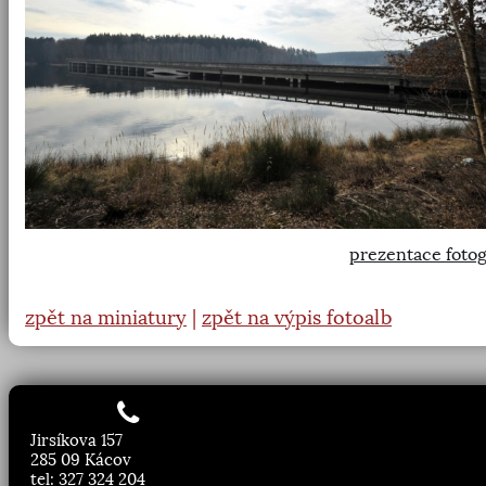
prezentace fotog
zpět na miniatury
|
zpět na výpis fotoalb
Jirsíkova 157
285 09 Kácov
tel: 327 324 204