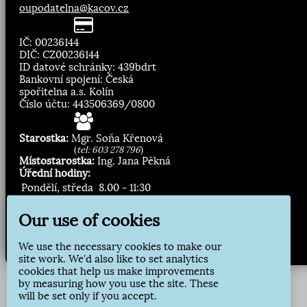
oupodatelna@kacov.cz
IČ: 00236144
DIČ: CZ00236144
ID datové schránky: 439bdrt
Bankovní spojení: Česká
spořitelna a.s. Kolín
Číslo účtu: 443506369/0800
Starostka:
Mgr. Soňa Křenová
(
tel: 603 278 796
)
Místostarostka:
Ing. Jana Pěkná
Úřední hodiny:
Pondělí, středa
8.00 - 11:30
13:00 - 16:30
Our use of cookies
Zasílání novinek:
We use the necessary cookies to make our
Přihlásit odběr
site work. We'd also like to set analytics
cookies that help us make improvements
by measuring how you use the site. These
will be set only if you accept.