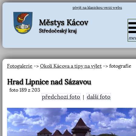
přejít na klasickou verzi webu
Městys Kácov
Středočeský kraj
me
Fotogalerie
->
Okolí Kácova a tipy na výlet
-> fotografie
Hrad Lipnice nad Sázavou
foto
189
z 203
předchozí foto
další foto
|