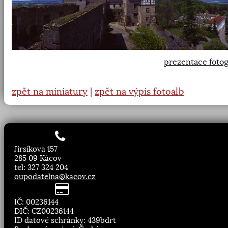
prezentace fotog
zpět na miniatury
|
zpět na výpis fotoalb
Jirsíkova 157
285 09 Kácov
tel: 327 324 204
oupodatelna@kacov.cz
IČ: 00236144
DIČ: CZ00236144
ID datové schránky: 439bdrt