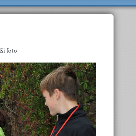
lší foto
>