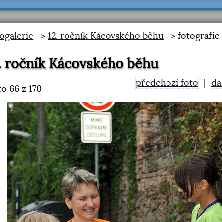
ogalerie
->
12. ročník Kácovského běhu
-> fotografie
. ročník Kácovského běhu
předchozí foto
|
da
to
66
z 170
<