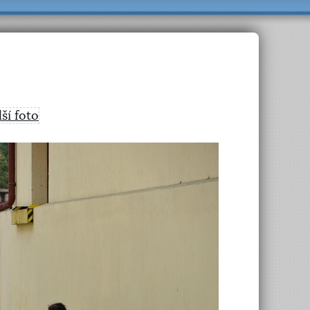
lší foto
>