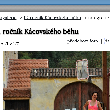
ogalerie
->
12. ročník Kácovského běhu
-> fotografie
. ročník Kácovského běhu
předchozí foto
|
da
to
71
z 170
<