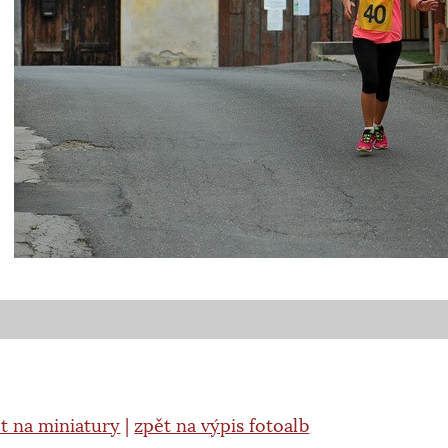
t na miniatury
|
zpět na výpis fotoalb