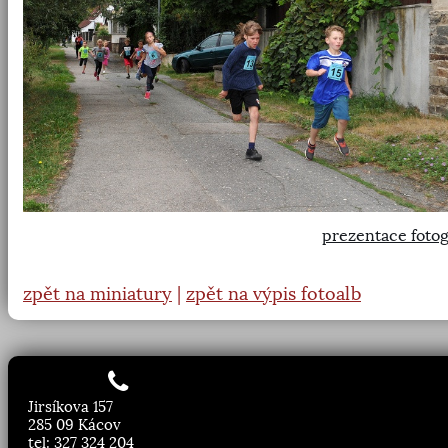
prezentace fotog
zpět na miniatury
|
zpět na výpis fotoalb
Jirsíkova 157
285 09 Kácov
tel: 327 324 204