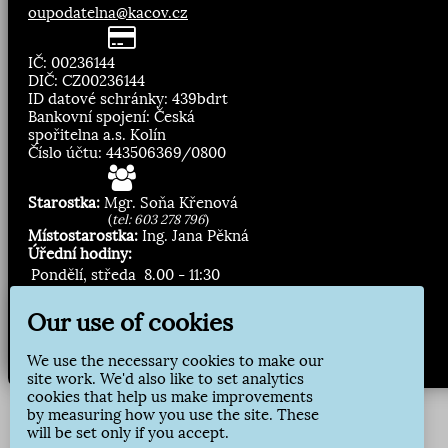
oupodatelna@kacov.cz
IČ: 00236144
DIČ: CZ00236144
ID datové schránky: 439bdrt
Bankovní spojení: Česká
spořitelna a.s. Kolín
Číslo účtu: 443506369/0800
Starostka:
Mgr. Soňa Křenová
(
tel: 603 278 796
)
Místostarostka:
Ing. Jana Pěkná
Úřední hodiny:
Pondělí, středa
8.00 - 11:30
13:00 - 16:30
Our use of cookies
Zasílání novinek:
We use the necessary cookies to make our
Přihlásit odběr
site work. We'd also like to set analytics
cookies that help us make improvements
by measuring how you use the site. These
will be set only if you accept.