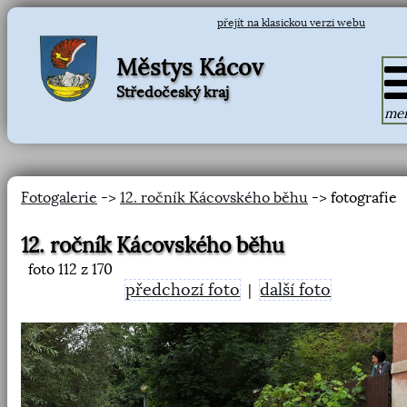
přejít na klasickou verzi webu
Městys Kácov
Středočeský kraj
me
Fotogalerie
->
12. ročník Kácovského běhu
-> fotografie
12. ročník Kácovského běhu
foto
112
z 170
předchozí foto
další foto
|