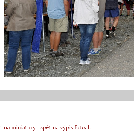
t na miniatury
|
zpět na výpis fotoalb