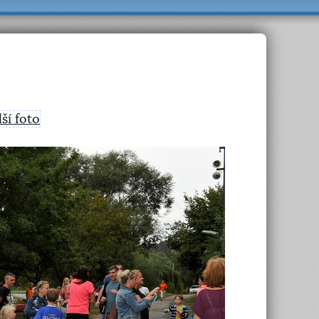
lší foto
>