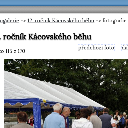
ogalerie
->
12. ročník Kácovského běhu
-> fotografie
. ročník Kácovského běhu
předchozí foto
|
da
to
115
z 170
<