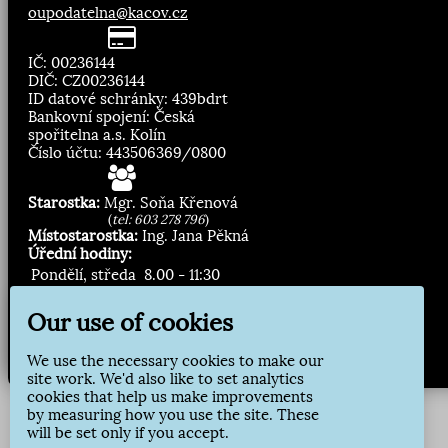
oupodatelna@kacov.cz
IČ: 00236144
DIČ: CZ00236144
ID datové schránky: 439bdrt
Bankovní spojení: Česká
spořitelna a.s. Kolín
Číslo účtu: 443506369/0800
Starostka:
Mgr. Soňa Křenová
(
tel: 603 278 796
)
Místostarostka:
Ing. Jana Pěkná
Úřední hodiny:
Pondělí, středa
8.00 - 11:30
13:00 - 16:30
Our use of cookies
Zasílání novinek:
We use the necessary cookies to make our
Přihlásit odběr
site work. We'd also like to set analytics
cookies that help us make improvements
by measuring how you use the site. These
will be set only if you accept.