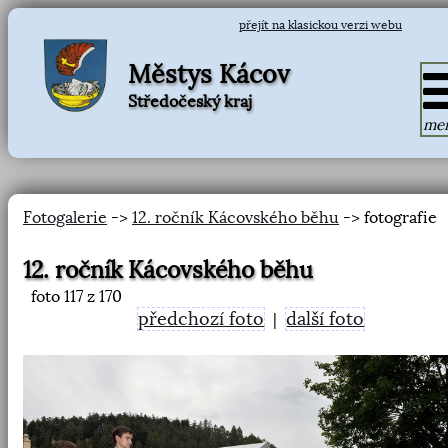
přejít na klasickou verzi webu
Městys Kácov
Středočeský kraj
me
Fotogalerie
->
12. ročník Kácovského běhu
-> fotografie
12. ročník Kácovského běhu
foto
117
z 170
předchozí foto
další foto
|