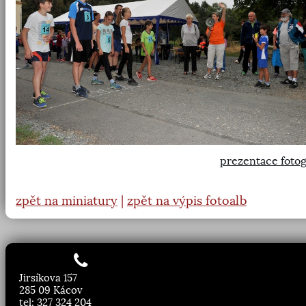
prezentace fotog
zpět na miniatury
|
zpět na výpis fotoalb
Jirsíkova 157
285 09 Kácov
tel: 327 324 204