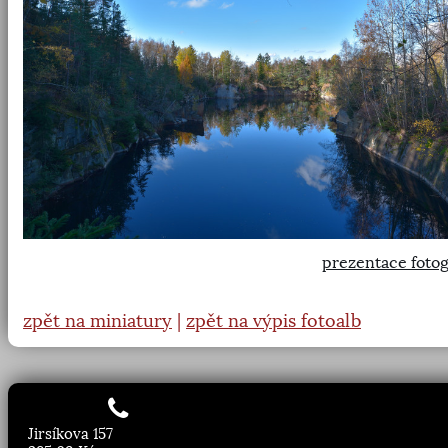
prezentace fotog
zpět na miniatury
|
zpět na výpis fotoalb
Jirsíkova 157