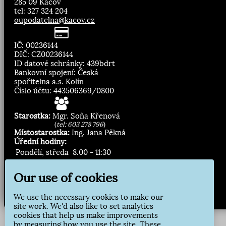
285 09 Kácov
tel: 327 324 204
oupodatelna@kacov.cz
IČ: 00236144
DIČ: CZ00236144
ID datové schránky: 439bdrt
Bankovní spojení: Česká
spořitelna a.s. Kolín
Číslo účtu: 443506369/0800
Starostka:
Mgr. Soňa Křenová
(
tel: 603 278 796
)
Místostarostka:
Ing. Jana Pěkná
Úřední hodiny:
Pondělí, středa
8.00 - 11:30
13:00 - 16:30
Our use of cookies
Zasílání novinek:
We use the necessary cookies to make our
Přihlásit odběr
site work. We'd also like to set analytics
cookies that help us make improvements
by measuring how you use the site. These