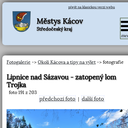
přejít na klasickou verzi webu
Městys Kácov
Středočeský kraj
me
Fotogalerie
->
Okolí Kácova a tipy na výlet
-> fotografie
Lipnice nad Sázavou - zatopený lom
Trojka
foto
191
z 203
předchozí foto
další foto
|