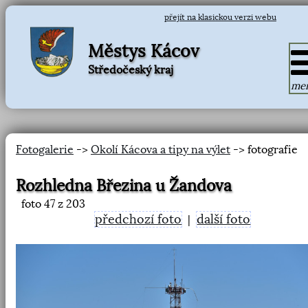
přejít na klasickou verzi webu
Městys Kácov
Středočeský kraj
me
Fotogalerie
->
Okolí Kácova a tipy na výlet
-> fotografie
Rozhledna Březina u Žandova
foto
47
z 203
předchozí foto
další foto
|