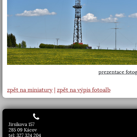
prezentace fotog
zpět na miniatury
|
zpět na výpis fotoalb
Jirsíkova 157
285 09 Kácov
tel: 327 324 204