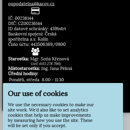
oupodatelna@kacov.cz
IČ: 00236144
DIČ: CZ00236144
ID datové schránky: 439bdrt
Bankovní spojení: Česká
spořitelna a.s. Kolín
Číslo účtu: 443506369/0800
Starostka:
Mgr. Soňa Křenová
(
tel: 603 278 796
)
Místostarostka:
Ing. Jana Pěkná
Úřední hodiny:
Pondělí, středa
8.00 - 11:30
13:00 - 16:30
Our use of cookies
Zasílání novinek:
We use the necessary cookies to make our
Přihlásit odběr
site work. We'd also like to set analytics
cookies that help us make improvements
by measuring how you use the site. These
will be set only if you accept.