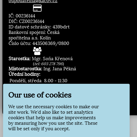
oupodatelna@kacov.cz
IČ: 00236144
DIČ: CZ00236144
ID datové schránky: 439bdrt
Bankovní spojení: Česká
spořitelna a.s. Kolín
Číslo účtu: 443506369/0800
Starostka:
Mgr. Soňa Křenová
(
tel: 603 278 796
)
Místostarostka:
Ing. Jana Pěkná
Úřední hodiny:
Pondělí, středa
8.00 - 11:30
13:00 - 16:30
Our use of cookies
Zasílání novinek:
We use the necessary cookies to make our
Přihlásit odběr
site work. We'd also like to set analytics
cookies that help us make improvements
by measuring how you use the site. These
will be set only if you accept.