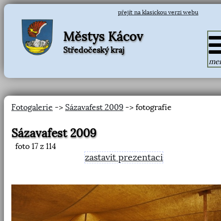
přejít na klasickou verzi webu
Městys Kácov
Středočeský kraj
me
Fotogalerie
->
Sázavafest 2009
-> fotografie
Sázavafest 2009
foto
17
z 114
zastavit prezentaci