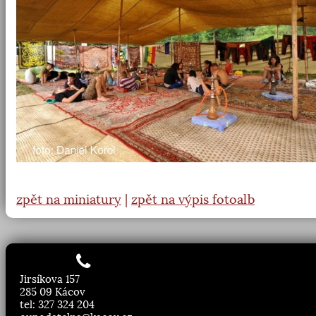
zpět na miniatury
|
zpět na výpis fotoalb
Jirsíkova 157
285 09 Kácov
tel: 327 324 204