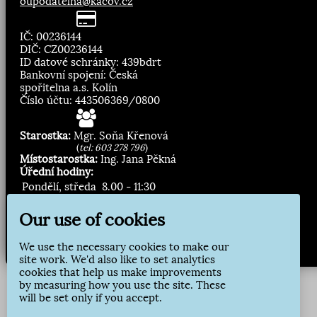
oupodatelna@kacov.cz
IČ: 00236144
DIČ: CZ00236144
ID datové schránky: 439bdrt
Bankovní spojení: Česká
spořitelna a.s. Kolín
Číslo účtu: 443506369/0800
Starostka:
Mgr. Soňa Křenová
(
tel: 603 278 796
)
Místostarostka:
Ing. Jana Pěkná
Úřední hodiny:
Pondělí, středa
8.00 - 11:30
13:00 - 16:30
Our use of cookies
Zasílání novinek:
We use the necessary cookies to make our
Přihlásit odběr
site work. We'd also like to set analytics
cookies that help us make improvements
by measuring how you use the site. These
will be set only if you accept.