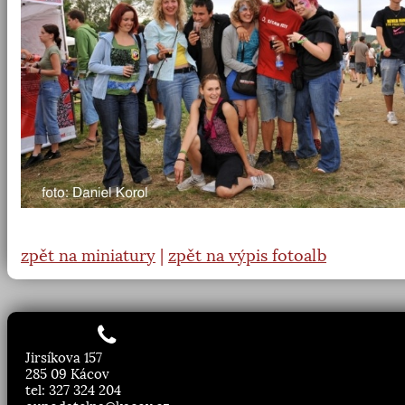
zpět na miniatury
|
zpět na výpis fotoalb
Jirsíkova 157
285 09 Kácov
tel: 327 324 204