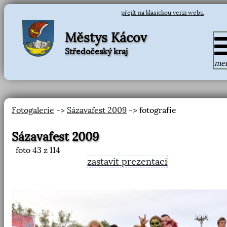
přejít na klasickou verzi webu
Městys Kácov
Středočeský kraj
me
Fotogalerie
->
Sázavafest 2009
-> fotografie
Sázavafest 2009
foto
43
z 114
zastavit prezentaci