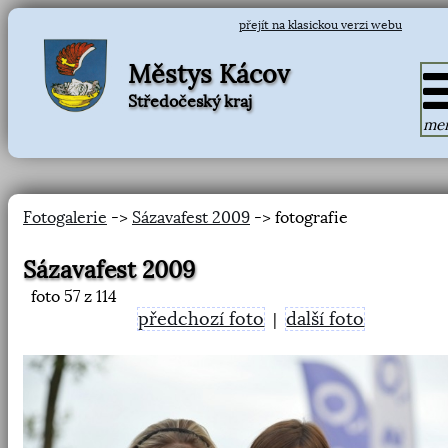
přejít na klasickou verzi webu
Městys Kácov
Středočeský kraj
me
Fotogalerie
->
Sázavafest 2009
-> fotografie
Sázavafest 2009
foto
57
z 114
předchozí foto
další foto
|