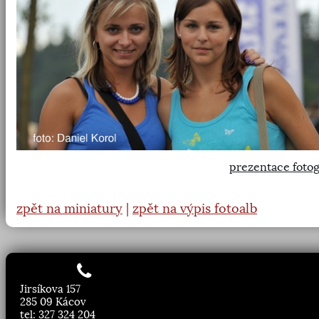
prezentace fotog
zpět na miniatury
|
zpět na výpis fotoalb
Jirsíkova 157
285 09 Kácov
tel: 327 324 204