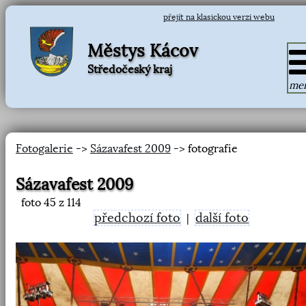
přejít na klasickou verzi webu
Městys Kácov
Středočeský kraj
me
Fotogalerie
->
Sázavafest 2009
-> fotografie
Sázavafest 2009
foto
45
z 114
předchozí foto
další foto
|