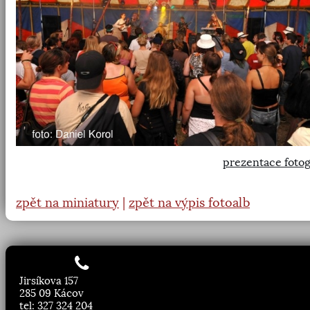
prezentace fotog
zpět na miniatury
|
zpět na výpis fotoalb
Jirsíkova 157
285 09 Kácov
tel: 327 324 204