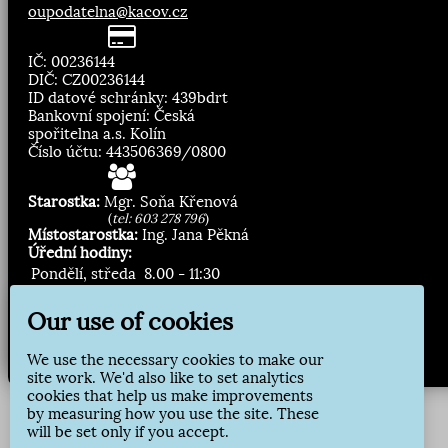
oupodatelna@kacov.cz
IČ: 00236144
DIČ: CZ00236144
ID datové schránky: 439bdrt
Bankovní spojení: Česká
spořitelna a.s. Kolín
Číslo účtu: 443506369/0800
Starostka:
Mgr. Soňa Křenová
(
tel: 603 278 796
)
Místostarostka:
Ing. Jana Pěkná
Úřední hodiny:
Pondělí, středa
8.00 - 11:30
13:00 - 16:30
Our use of cookies
Zasílání novinek:
We use the necessary cookies to make our
Přihlásit odběr
site work. We'd also like to set analytics
cookies that help us make improvements
by measuring how you use the site. These
will be set only if you accept.