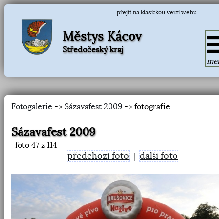
přejít na klasickou verzi webu
Městys Kácov
Středočeský kraj
me
Fotogalerie
->
Sázavafest 2009
-> fotografie
Sázavafest 2009
foto
47
z 114
předchozí foto
další foto
|