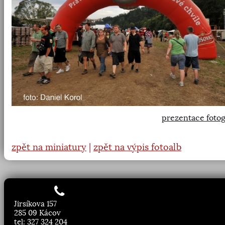
prezentace fotog
zpět na miniatury
|
zpět na výpis fotoalb
Jirsíkova 157
285 09 Kácov
tel: 327 324 204