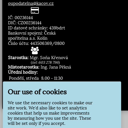
oupodatelna@kacov.cz
IČ: 00236144
DIČ: CZ00236144
ID datové schránky: 439bdrt
Bankovní spojení: Česká
spořitelna a.s. Kolín
Číslo účtu: 443506369/0800
Starostka:
Mgr. Soňa Křenová
(
tel: 603 278 796
)
Místostarostka:
Ing. Jana Pěkná
Úřední hodiny:
Pondělí, středa
8.00 - 11:30
13:00 - 16:30
Our use of cookies
Zasílání novinek:
We use the necessary cookies to make our
Přihlásit odběr
site work. We'd also like to set analytics
cookies that help us make improvements
by measuring how you use the site. These
will be set only if you accept.