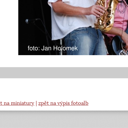
t na miniatury
|
zpět na výpis fotoalb