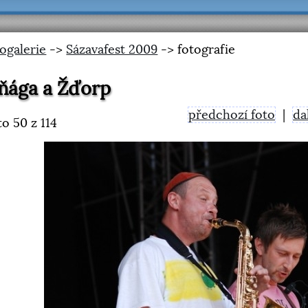
ogalerie
->
Sázavafest 2009
-> fotografie
ňága a Žďorp
předchozí foto
|
da
to
50
z 114
<