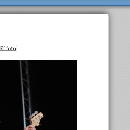
lší foto
>