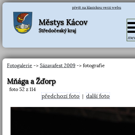
přejít na klasickou verzi webu
Městys Kácov
Středočeský kraj
me
Fotogalerie
->
Sázavafest 2009
-> fotografie
Mňága a Žďorp
foto
52
z 114
předchozí foto
další foto
|