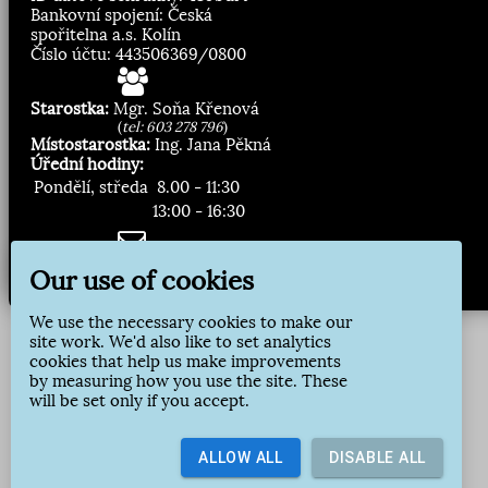
Bankovní spojení: Česká
spořitelna a.s. Kolín
Číslo účtu: 443506369/0800
Starostka:
Mgr. Soňa Křenová
(
tel: 603 278 796
)
Místostarostka:
Ing. Jana Pěkná
Úřední hodiny:
Pondělí, středa
8.00 - 11:30
13:00 - 16:30
Zasílání novinek:
Our use of cookies
Přihlásit odběr
We use the necessary cookies to make our
site work. We'd also like to set analytics
cookies that help us make improvements
by measuring how you use the site. These
will be set only if you accept.
ALLOW ALL
DISABLE ALL