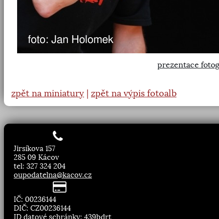
prezentace fotog
zpět na miniatury
|
zpět na výpis fotoalb
Jirsíkova 157
285 09 Kácov
tel: 327 324 204
oupodatelna@kacov.cz
IČ: 00236144
DIČ: CZ00236144
ID datové schránky: 439bdrt