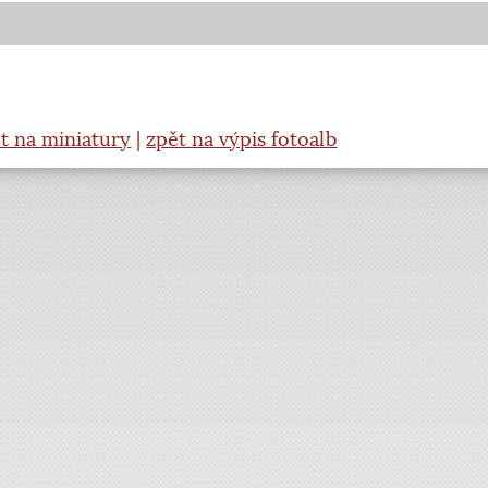
t na miniatury
|
zpět na výpis fotoalb