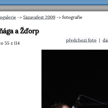
ogalerie
->
Sázavafest 2009
-> fotografie
ňága a Žďorp
předchozí foto
|
da
to
55
z 114