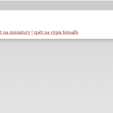
t na miniatury
|
zpět na výpis fotoalb