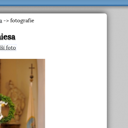
a
-> fotografie
iesa
lší foto