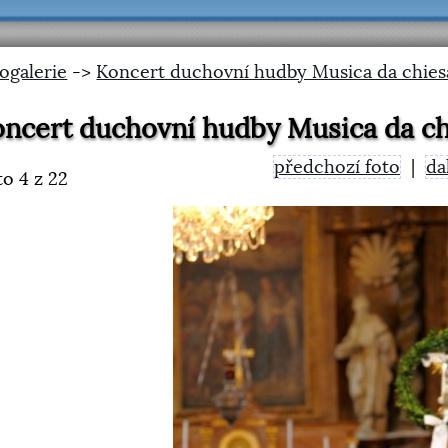
ogalerie
->
Koncert duchovní hudby Musica da chies
ncert duchovní hudby Musica da ch
předchozí foto
|
da
to
4
z 22