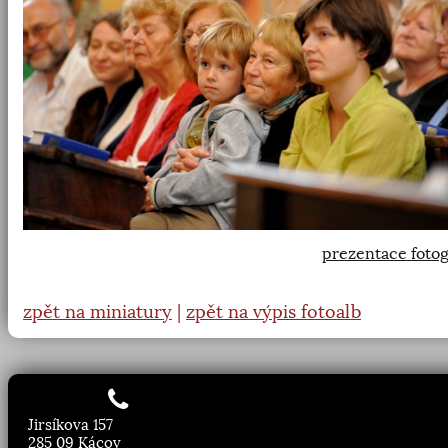
prezentace fotog
zpět na miniatury
|
zpět na výpis fotoalb
Jirsíkova 157
285 09 Kácov