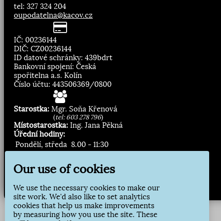
tel: 327 324 204
oupodatelna@kacov.cz
IČ: 00236144
DIČ: CZ00236144
ID datové schránky: 439bdrt
Bankovní spojení: Česká
spořitelna a.s. Kolín
Číslo účtu: 443506369/0800
Starostka:
Mgr. Soňa Křenová
(
tel: 603 278 796
)
Místostarostka:
Ing. Jana Pěkná
Úřední hodiny:
Pondělí, středa
8.00 - 11:30
13:00 - 16:30
Our use of cookies
Zasílání novinek:
We use the necessary cookies to make our
Přihlásit odběr
site work. We'd also like to set analytics
cookies that help us make improvements
by measuring how you use the site. These