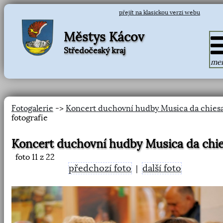
přejít na klasickou verzi webu
Městys Kácov
Středočeský kraj
me
Fotogalerie
->
Koncert duchovní hudby Musica da chies
fotografie
Koncert duchovní hudby Musica da chi
foto
11
z 22
předchozí foto
další foto
|