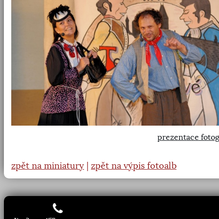
prezentace fotog
zpět na miniatury
|
zpět na výpis fotoalb