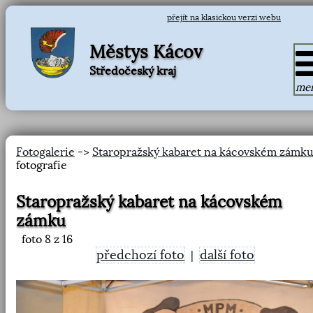
přejít na klasickou verzi webu
Městys Kácov
Středočeský kraj
me
Fotogalerie
->
Staropražský kabaret na kácovském zámk
fotografie
Staropražský kabaret na kácovském
zámku
foto
8
z 16
předchozí foto
další foto
|