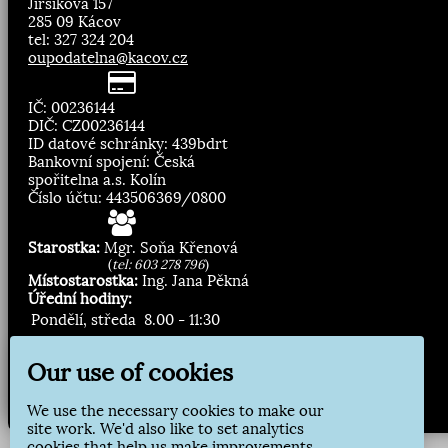
Jirsíkova 157
285 09 Kácov
tel: 327 324 204
oupodatelna@kacov.cz
IČ: 00236144
DIČ: CZ00236144
ID datové schránky: 439bdrt
Bankovní spojení: Česká
spořitelna a.s. Kolín
Číslo účtu: 443506369/0800
Starostka:
Mgr. Soňa Křenová
(
tel: 603 278 796
)
Místostarostka:
Ing. Jana Pěkná
Úřední hodiny:
Pondělí, středa
8.00 - 11:30
13:00 - 16:30
Our use of cookies
Zasílání novinek:
We use the necessary cookies to make our
Přihlásit odběr
site work. We'd also like to set analytics
cookies that help us make improvements