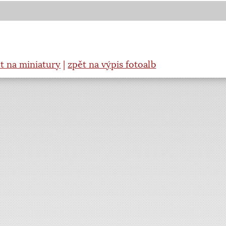
t na miniatury
|
zpět na výpis fotoalb