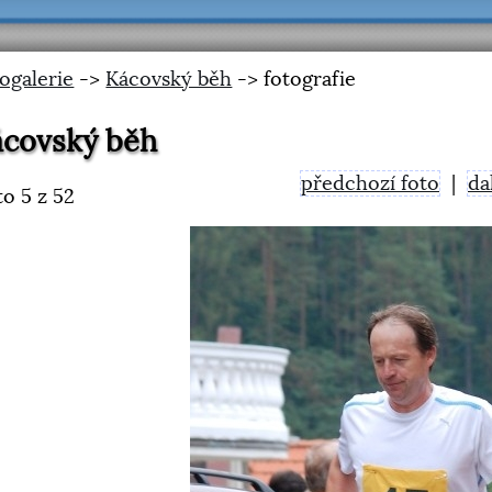
ogalerie
->
Kácovský běh
-> fotografie
ácovský běh
předchozí foto
|
da
to
5
z 52