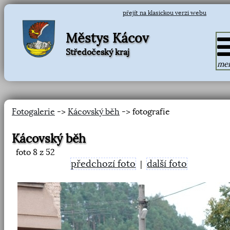
přejít na klasickou verzi webu
Městys Kácov
Středočeský kraj
me
Fotogalerie
->
Kácovský běh
-> fotografie
Kácovský běh
foto
8
z 52
předchozí foto
další foto
|