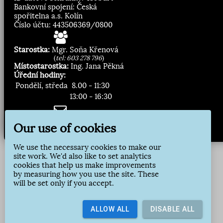
Bankovní spojení: Česká
spořitelna a.s. Kolín
Číslo účtu: 443506369/0800
Starostka:
Mgr. Soňa Křenová
(
tel: 603 278 796
)
Místostarostka:
Ing. Jana Pěkná
Úřední hodiny:
Pondělí, středa
8.00 - 11:30
13:00 - 16:30
Zasílání novinek:
Our use of cookies
Přihlásit odběr
We use the necessary cookies to make our
site work. We'd also like to set analytics
cookies that help us make improvements
by measuring how you use the site. These
will be set only if you accept.
ALLOW ALL
DISABLE ALL