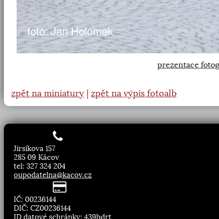
prezentace fotog
zpět na miniatury
|
zpět na výpis fotoalb
Jirsíkova 157
285 09 Kácov
tel: 327 324 204
oupodatelna@kacov.cz
IČ: 00236144
DIČ: CZ00236144
ID datové schránky: 439bdrt