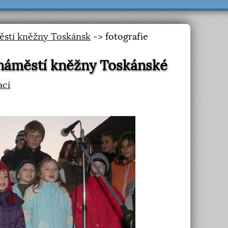
ěstí kněžny Toskánsk
-> fotografie
 náměstí kněžny Toskánské
aci