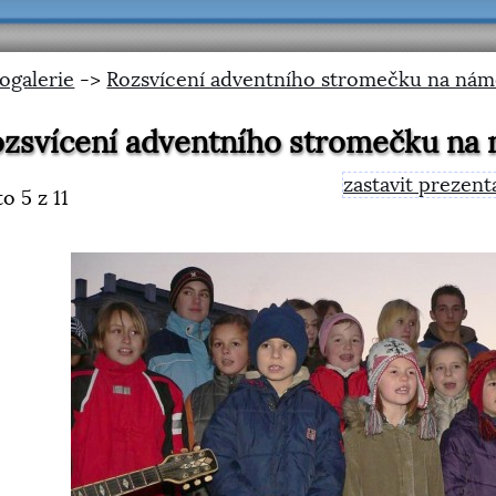
ogalerie
->
Rozsvícení adventního stromečku na nám
zsvícení adventního stromečku na
zastavit prezent
to
5
z 11