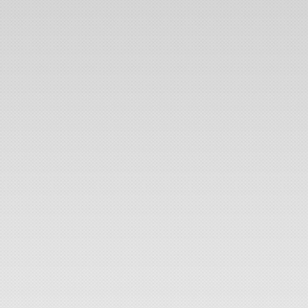
t na miniatury
|
zpět na výpis fotoalb