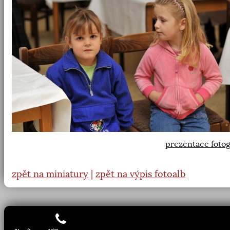
prezentace fotog
zpět na miniatury
|
zpět na výpis fotoalb