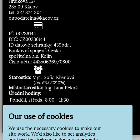
Jirsíkova 157
285 09 Kácov
tel: 327 324 204
oupodatelna@kacov.cz
IČ: 00236144
DIČ: CZ00236144
ID datové schránky: 439bdrt
Bankovní spojení: Česká
spořitelna a.s. Kolín
Číslo účtu: 443506369/0800
Starostka:
Mgr. Soňa Křenová
(
tel: 603 278 796
)
Místostarostka:
Ing. Jana Pěkná
Úřední hodiny:
Pondělí, středa
8.00 - 11:30
13:00 - 16:30
Our use of cookies
Zasílání novinek:
We use the necessary cookies to make our
Přihlásit odběr
site work. We'd also like to set analytics
cookies that help us make improvements