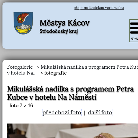
přejít na klasickou verzi webu
Městys Kácov
Středočeský kraj
me
Fotogalerie
->
Mikulášská nadílka s programem Petra Ku
v hotelu Na...
-> fotografie
Mikulášská nadílka s programem Petra
Kubce v hotelu Na Náměstí
foto
2
z 46
předchozí foto
další foto
|