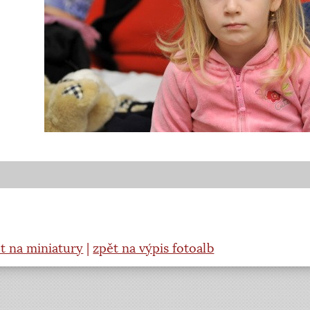
t na miniatury
|
zpět na výpis fotoalb