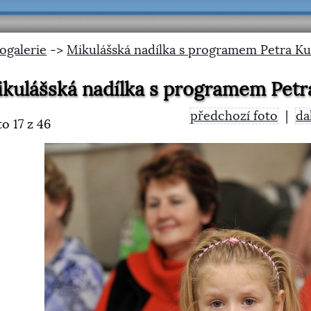
ogalerie
->
Mikulášská nadílka s programem Petra Kub
kulášská nadílka s programem Petr
předchozí foto
|
da
to
17
z 46
<