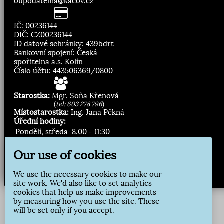
oupodatelna@kacov.cz
IČ: 00236144
DIČ: CZ00236144
ID datové schránky: 439bdrt
Bankovní spojení: Česká
spořitelna a.s. Kolín
Číslo účtu: 443506369/0800
Starostka:
Mgr. Soňa Křenová
(
tel: 603 278 796
)
Místostarostka:
Ing. Jana Pěkná
Úřední hodiny:
Pondělí, středa
8.00 - 11:30
13:00 - 16:30
Our use of cookies
Zasílání novinek:
We use the necessary cookies to make our
Přihlásit odběr
site work. We'd also like to set analytics
cookies that help us make improvements
by measuring how you use the site. These
will be set only if you accept.