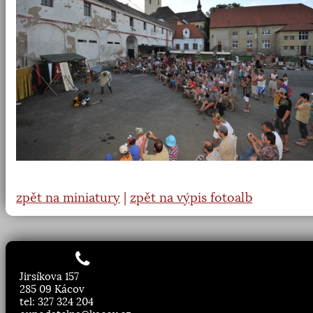
zpět na miniatury
|
zpět na výpis fotoalb
Jirsíkova 157
285 09 Kácov
tel: 327 324 204