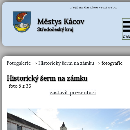
přejít na klasickou verzi webu
Městys Kácov
Středočeský kraj
me
Fotogalerie
->
Historický šerm na zámku
-> fotografie
Historický šerm na zámku
foto
5
z 36
zastavit prezentaci