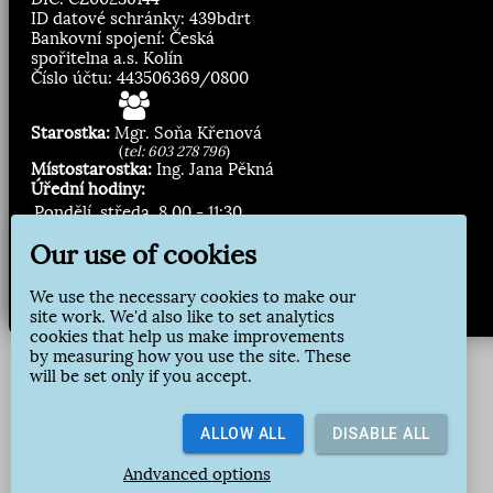
ID datové schránky: 439bdrt
Bankovní spojení: Česká
spořitelna a.s. Kolín
Číslo účtu: 443506369/0800
Starostka:
Mgr. Soňa Křenová
(
tel: 603 278 796
)
Místostarostka:
Ing. Jana Pěkná
Úřední hodiny:
Pondělí, středa
8.00 - 11:30
13:00 - 16:30
Our use of cookies
Zasílání novinek:
We use the necessary cookies to make our
site work. We'd also like to set analytics
Přihlásit odběr
cookies that help us make improvements
by measuring how you use the site. These
will be set only if you accept.
ALLOW ALL
DISABLE ALL
Andvanced options