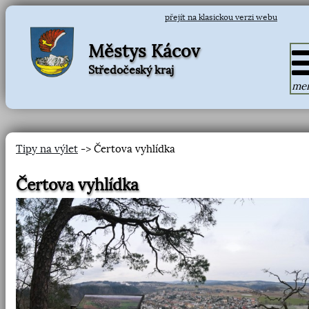
přejít na klasickou verzi webu
Městys Kácov
Středočeský kraj
me
Tipy na výlet
-> Čertova vyhlídka
Čertova vyhlídka