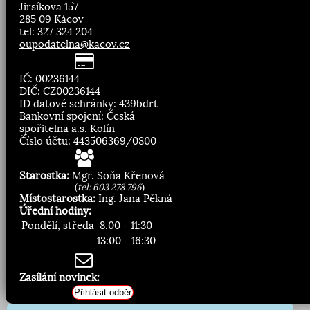
Jirsíkova 157
285 09 Kácov
tel: 327 324 204
oupodatelna@kacov.cz
IČ: 00236144
DIČ: CZ00236144
ID datové schránky: 439bdrt
Bankovní spojení: Česká
spořitelna a.s. Kolín
Číslo účtu: 443506369/0800
Starostka:
Mgr. Soňa Křenová
(
tel: 603 278 796
)
Místostarostka:
Ing. Jana Pěkná
Úřední hodiny:
Pondělí, středa
8.00 - 11:30
13:00 - 16:30
Zasílání novinek:
Přihlásit odběr