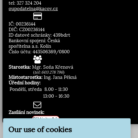
tel: 327 324 204
oupodatelna@kacov.cz
IČ: 00236144
DIČ: CZ00236144
ID datové schránky: 439bdrt
Bankovní spojení: Česká
spořitelna a.s. Kolín
Číslo účtu: 443506369/0800
Starostka:
Mgr. Soňa Křenová
(
tel: 603 278 796
)
Místostarostka:
Ing. Jana Pěkná
Úřední hodiny:
Pondělí, středa
8.00 - 11:30
13:00 - 16:30
Zasílání novinek:
Přihlásit odběr
Our use of cookies