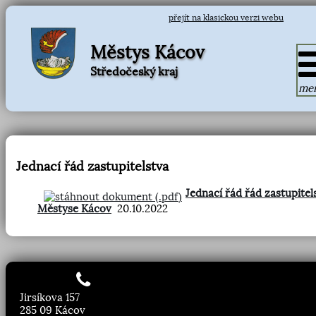
přejít na klasickou verzi webu
Městys Kácov
Středočeský kraj
me
Jednací řád zastupitelstva
Jednací řád řád zastupitel
Městyse Kácov
20.10.2022
Jirsíkova 157
285 09 Kácov