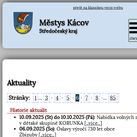
přejít na klasickou verzi webu
Městys Kácov
Středočeský kraj
me
Aktuality
Stránky:
1
...
3
·
4
·
5
·
6
·
7
·
8
·...
85
Historie aktualit
10.09.2025 (St) do 10.10.2025 (Pá)
: Nabídka volných 
v dětské skupině KORUNKA
[
..více..
]
06.09.2025 (So)
: Oslavy výročí 730 let obce
Zbizuby
[
..více..
]