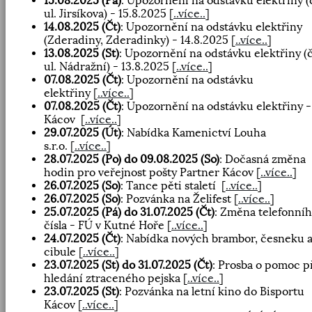
15.08.2025 (Pá)
: Upozornění na odstávku elektřiny (
ul. Jirsíkova) - 15.8.2025
[
..více..
]
14.08.2025 (Čt)
: Upozornění na odstávku elektřiny
(Zderadiny, Zderadinky) - 14.8.2025
[
..více..
]
13.08.2025 (St)
: Upozornění na odstávku elektřiny (
ul. Nádražní) - 13.8.2025
[
..více..
]
07.08.2025 (Čt)
: Upozornění na odstávku
elektřiny
[
..více..
]
07.08.2025 (Čt)
: Upozornění na odstávku elektřiny -
Kácov
[
..více..
]
29.07.2025 (Út)
: Nabídka Kamenictví Louha
s.r.o.
[
..více..
]
28.07.2025 (Po) do 09.08.2025 (So)
: Dočasná změna
hodin pro veřejnost pošty Partner Kácov
[
..více..
]
26.07.2025 (So)
: Tance pěti staletí
[
..více..
]
26.07.2025 (So)
: Pozvánka na Želifest
[
..více..
]
25.07.2025 (Pá) do 31.07.2025 (Čt)
: Změna telefonní
čísla - FÚ v Kutné Hoře
[
..více..
]
24.07.2025 (Čt)
: Nabídka nových brambor, česneku 
cibule
[
..více..
]
23.07.2025 (St) do 31.07.2025 (Čt)
: Prosba o pomoc p
hledání ztraceného pejska
[
..více..
]
23.07.2025 (St)
: Pozvánka na letní kino do Bisportu
Kácov
[
..více..
]