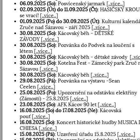
06.09.2025 (So)
: Posvícenský jarmark
[
..více..
]
02.09.2025 (Út) do 11.09.2025 (Čt)
: HASIČSKÝ KRO
se vrací!
[
..více..
]
01.09.2025 (Po) do 30.09.2025 (Út)
: Kulturní kalend
Zruče nad Sázavou - září 2025
[
..více..
]
30.08.2025 (So)
: Kácovský běh - DĚTSKÉ
ZÁVODY
[
..více..
]
30.08.2025 (So)
: Pozvánka do Podvek na loučení s
létem
[
..více..
]
30.08.2025 (So)
: Kácovský běh - dětské závody
[
..ví
30.08.2025 (So)
: Kotelna Fest - Zámecký park Zruč 
Sázavou
[
..více..
]
30.08.2025 (So)
: Kácovský běh
[
..více..
]
29.08.2025 (Pá)
: Pozvánka na výstavu -Sean
Ceelen
[
..více..
]
25.08.2025 (Po)
: Upozornění na odstávku elektřiny
(Zámostí) - 25.8.2025
[
..více..
]
23.08.2025 (So)
: AFK Kácov 90 let
[
..více..
]
16.08.2025 (So) do 17.08.2025 (Ne)
: Kácovská
pouť
[
..více..
]
16.08.2025 (So)
: Koncert historické hudby MUSICA
CHIESA
[
..více..
]
15.08.2025 (Pá)
: Uzavření úřadu 15.8.2025
[
..více..
]