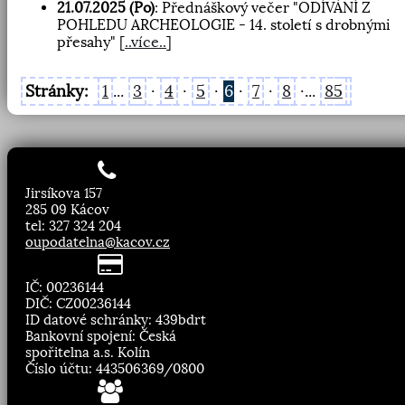
21.07.2025 (Po)
: Přednáškový večer "ODÍVÁNÍ Z
POHLEDU ARCHEOLOGIE - 14. století s drobnými
přesahy"
[
..více..
]
Stránky:
1
...
3
·
4
·
5
·
6
·
7
·
8
·...
85
Jirsíkova 157
285 09 Kácov
tel: 327 324 204
oupodatelna@kacov.cz
IČ: 00236144
DIČ: CZ00236144
ID datové schránky: 439bdrt
Bankovní spojení: Česká
spořitelna a.s. Kolín
Číslo účtu: 443506369/0800