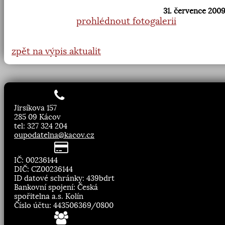
31. července 2009
prohlédnout fotogalerii
zpět na výpis aktualit
Jirsíkova 157
285 09 Kácov
tel: 327 324 204
oupodatelna@kacov.cz
IČ: 00236144
DIČ: CZ00236144
ID datové schránky: 439bdrt
Bankovní spojení: Česká
spořitelna a.s. Kolín
Číslo účtu: 443506369/0800