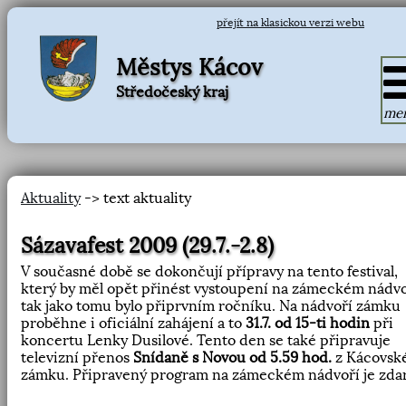
přejít na klasickou verzi webu
Městys Kácov
Středočeský kraj
me
Aktuality
-> text aktuality
Sázavafest 2009 (29.7.-2.8)
V současné době se dokončují přípravy na tento festival,
který by měl opět přinést vystoupení na zámeckém nádvo
tak jako tomu bylo připrvním ročníku. Na nádvoří zámku
proběhne i oficiální zahájení a to
31.7. od 15-ti hodin
při
koncertu Lenky Dusilové. Tento den se také připravuje
televizní přenos
Snídaně s Novou od 5.59 hod.
z Kácovsk
zámku. Připravený program na zámeckém nádvoří je zda