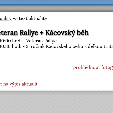
uality
-> text aktuality
teran Rallye + Kácovský běh
10:00 hod. - Veteran Rallye
10:30 hod. - 3. ročník Kácovského běhu s délkou trati
prohlédnout fotoga
t na výpis aktualit