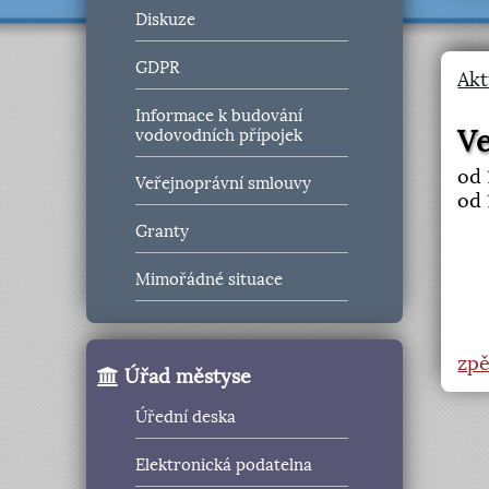
Diskuze
GDPR
Akt
Informace k budování
Ve
vodovodních přípojek
od 
Veřejnoprávní smlouvy
od 
Granty
Mimořádné situace
zpě
Úřad městyse
Úřední deska
Elektronická podatelna