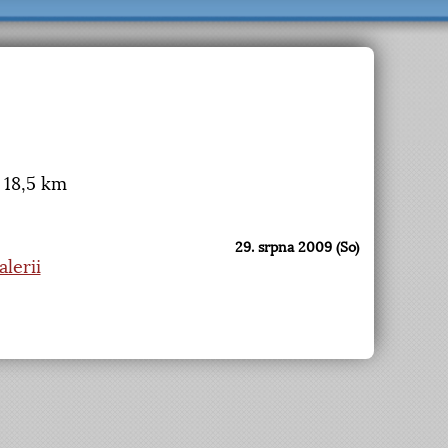
 18,5 km
29. srpna 2009 (So)
lerii