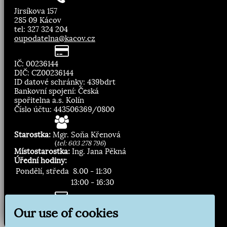
Jirsíkova 157
285 09 Kácov
tel: 327 324 204
oupodatelna@kacov.cz
IČ: 00236144
DIČ: CZ00236144
ID datové schránky: 439bdrt
Bankovní spojení: Česká
spořitelna a.s. Kolín
Číslo účtu: 443506369/0800
Starostka:
Mgr. Soňa Křenová
(
tel: 603 278 796
)
Místostarostka:
Ing. Jana Pěkná
Úřední hodiny:
Pondělí, středa
8.00 - 11:30
13:00 - 16:30
Zasílání novinek:
Our use of cookies
Přihlásit odběr