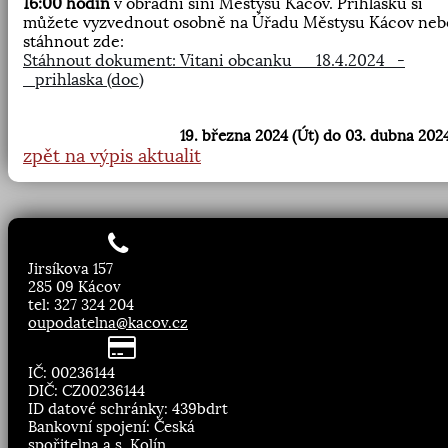
16:00 hodin
v obřadní síni Městysu Kácov. Přihlášku si
můžete vyzvednout osobně na Úřadu Městysu Kácov neb
stáhnout zde:
Stáhnout dokument: Vitani obcanku__18.4.2024_-
_prihlaska (doc)
19. března 2024 (Út) do 03. dubna 2024
zpět na výpis aktualit
Jirsíkova 157
285 09 Kácov
tel: 327 324 204
oupodatelna@kacov.cz
IČ: 00236144
DIČ: CZ00236144
ID datové schránky: 439bdrt
Bankovní spojení: Česká
spořitelna a.s. Kolín