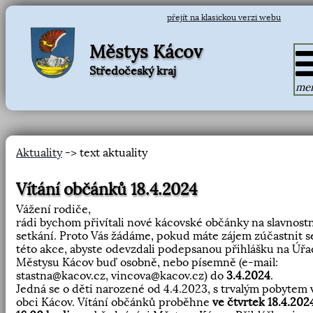
přejít na klasickou verzi webu
Městys Kácov
Středočeský kraj
me
Aktuality
-> text aktuality
Vítání občánků 18.4.2024
Vážení rodiče,
rádi bychom přivítali nové kácovské občánky na slavnost
setkání. Proto Vás žádáme, pokud máte zájem zúčastnit s
této akce, abyste odevzdali podepsanou přihlášku na Úřa
Městysu Kácov buď osobně, nebo písemně (e-mail:
stastna@kacov.cz, vincova@kacov.cz) do
3.4.2024
.
Jedná se o děti narozené od 4.4.2023, s trvalým pobytem 
obci Kácov. Vítání občánků proběhne
ve čtvrtek 18.4.202