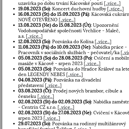
uzavírka po dobu trvání Kácovské pouti
[
..více..
]
19.08.2023 (So)
: Koncert duchovní hudby
[
..více..
]
16.08.2023 (St) do 15.09.2023 (Pá)
: Kácovská cukrárn
NOVĚ OTEVŘENO
[
..více..
]
13.08.2023 (Ne) do 15.08.2023 (Út)
: Upozornění
Vodohospodářské společnosti Vrchlice - Maleč,
a.s.
[
..více..
]
12.08.2023 (So)
: Pozvánka do Kolína
[
..více..
]
11.08.2023 (Pá) do 10.09.2023 (Ne)
: Nabídka práce -
Pracovník v sociálních službách - pečovatel/ka
[
..ví
05.08.2023 (So) do 28.08.2023 (Po)
: Cvičení a mobiln
masáže v Kácově - srpen 2023
[
..více..
]
05.08.2023 (So)
: Pozvánka do Hradce Králové na let
den LEGENDY NEBES
[
..více..
]
04.08.2023 (Pá)
: Pozvánka na divadelní
představení
[
..více..
]
03.08.2023 (Čt)
: Prodej nových brambor, cibule a
česneku
[
..více..
]
02.08.2023 (St) do 02.09.2023 (So)
: Nabídka zaměst
- Centrin CZ s.r.o.
[
..více..
]
02.08.2023 (St) do 27.08.2023 (Ne)
: Cvičení v Kácov
srpen 2023
[
..více..
]
29.07.2023 (So)
: Pozvánka na rodinný multižánrový