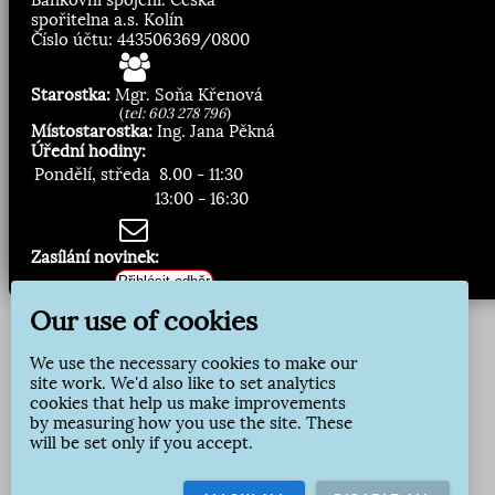
spořitelna a.s. Kolín
Číslo účtu: 443506369/0800
Starostka:
Mgr. Soňa Křenová
(
tel: 603 278 796
)
Místostarostka:
Ing. Jana Pěkná
Úřední hodiny:
Pondělí, středa
8.00 - 11:30
13:00 - 16:30
Zasílání novinek:
Přihlásit odběr
Our use of cookies
We use the necessary cookies to make our
site work. We'd also like to set analytics
cookies that help us make improvements
by measuring how you use the site. These
will be set only if you accept.