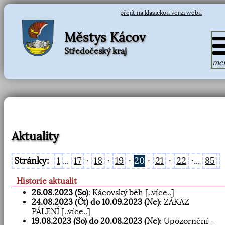
přejít na klasickou verzi webu
Městys Kácov
Středočeský kraj
me
Aktuality
Stránky:
1
...
17
·
18
·
19
·
20
·
21
·
22
·...
85
Historie aktualit
26.08.2023 (So)
: Kácovský běh
[
..více..
]
24.08.2023 (Čt) do 10.09.2023 (Ne)
: ZÁKAZ
PÁLENÍ
[
..více..
]
19.08.2023 (So) do 20.08.2023 (Ne)
: Upozornění -