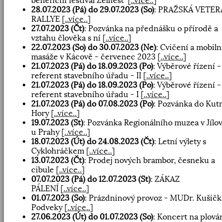
benefiční festival Želifest
[
..více..
]
28.07.2023 (Pá) do 29.07.2023 (So)
: PRAŽSKÁ VETE
RALLYE
[
..více..
]
27.07.2023 (Čt)
: Pozvánka na přednášku o přírodě a
vztahu člověka s ní
[
..více..
]
22.07.2023 (So) do 30.07.2023 (Ne)
: Cvičení a mobiln
masáže v Kácově - červenec 2023
[
..více..
]
21.07.2023 (Pá) do 18.09.2023 (Po)
: Výběrové řízení -
referent stavebního úřadu - II
[
..více..
]
21.07.2023 (Pá) do 18.09.2023 (Po)
: Výběrové řízení -
referent stavebního úřadu - I
[
..více..
]
21.07.2023 (Pá) do 07.08.2023 (Po)
: Pozvánka do Kut
Hory
[
..více..
]
19.07.2023 (St)
: Pozvánka Regionálního muzea v Jíl
u Prahy
[
..více..
]
18.07.2023 (Út) do 24.08.2023 (Čt)
: Letní výlety s
Cyklohráčkem
[
..více..
]
13.07.2023 (Čt)
: Prodej nových brambor, česneku a
cibule
[
..více..
]
07.07.2023 (Pá) do 12.07.2023 (St)
: ZÁKAZ
PÁLENÍ
[
..více..
]
01.07.2023 (So)
: Prázdninový provoz - MUDr. Kušičk
Podveky
[
..více..
]
27.06.2023 (Út) do 01.07.2023 (So)
: Koncert na plová