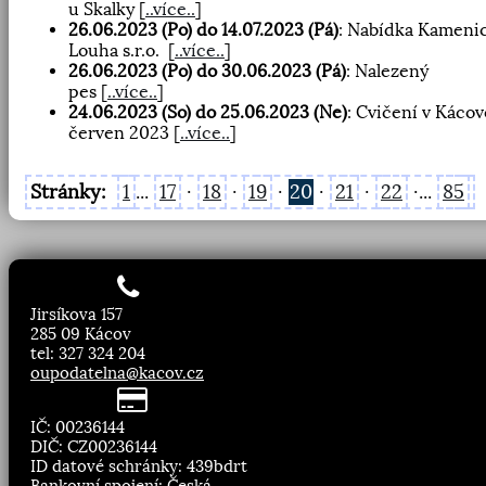
u Skalky
[
..více..
]
26.06.2023 (Po) do 14.07.2023 (Pá)
: Nabídka Kamenic
Louha s.r.o.
[
..více..
]
26.06.2023 (Po) do 30.06.2023 (Pá)
: Nalezený
pes
[
..více..
]
24.06.2023 (So) do 25.06.2023 (Ne)
: Cvičení v Kácov
červen 2023
[
..více..
]
Stránky:
1
...
17
·
18
·
19
·
20
·
21
·
22
·...
85
Jirsíkova 157
285 09 Kácov
tel: 327 324 204
oupodatelna@kacov.cz
IČ: 00236144
DIČ: CZ00236144
ID datové schránky: 439bdrt
Bankovní spojení: Česká