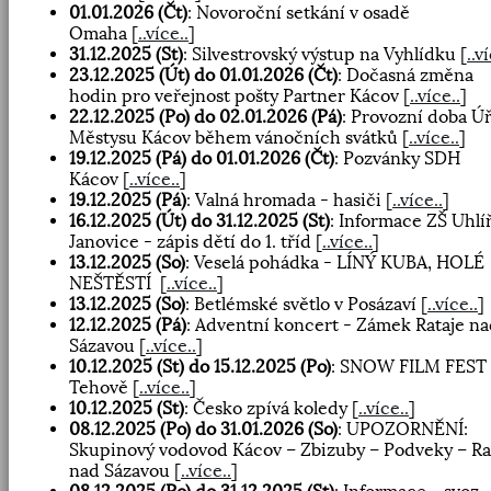
01.01.2026 (Čt)
: Novoroční setkání v osadě
Omaha
[
..více..
]
31.12.2025 (St)
: Silvestrovský výstup na Vyhlídku
[
..v
23.12.2025 (Út) do 01.01.2026 (Čt)
: Dočasná změna
hodin pro veřejnost pošty Partner Kácov
[
..více..
]
22.12.2025 (Po) do 02.01.2026 (Pá)
: Provozní doba Ú
Městysu Kácov během vánočních svátků
[
..více..
]
19.12.2025 (Pá) do 01.01.2026 (Čt)
: Pozvánky SDH
Kácov
[
..více..
]
19.12.2025 (Pá)
: Valná hromada - hasiči
[
..více..
]
16.12.2025 (Út) do 31.12.2025 (St)
: Informace ZŠ Uhlí
Janovice - zápis dětí do 1. tříd
[
..více..
]
13.12.2025 (So)
: Veselá pohádka - LÍNÝ KUBA, HOLÉ
NEŠTĚSTÍ
[
..více..
]
13.12.2025 (So)
: Betlémské světlo v Posázaví
[
..více..
]
12.12.2025 (Pá)
: Adventní koncert - Zámek Rataje n
Sázavou
[
..více..
]
10.12.2025 (St) do 15.12.2025 (Po)
: SNOW FILM FEST 
Tehově
[
..více..
]
10.12.2025 (St)
: Česko zpívá koledy
[
..více..
]
08.12.2025 (Po) do 31.01.2026 (So)
: UPOZORNĚNÍ:
Skupinový vodovod Kácov – Zbizuby – Podveky – Ra
nad Sázavou
[
..více..
]