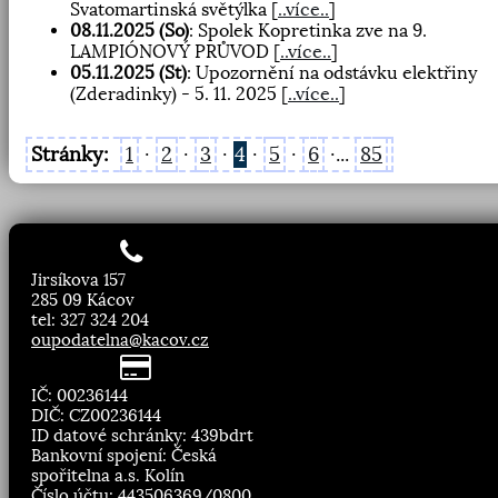
Svatomartinská světýlka
[
..více..
]
08.11.2025 (So)
: Spolek Kopretinka zve na 9.
LAMPIÓNOVÝ PRŮVOD
[
..více..
]
05.11.2025 (St)
: Upozornění na odstávku elektřiny
(Zderadinky) - 5. 11. 2025
[
..více..
]
Stránky:
1
·
2
·
3
·
4
·
5
·
6
·...
85
Jirsíkova 157
285 09 Kácov
tel: 327 324 204
oupodatelna@kacov.cz
IČ: 00236144
DIČ: CZ00236144
ID datové schránky: 439bdrt
Bankovní spojení: Česká
spořitelna a.s. Kolín
Číslo účtu: 443506369/0800