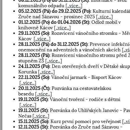
08.12.2025 (Po) do 31.12.2025 (St)
: Informace - svoz
komunálního odpadu
[
..více..
]
05.12.2025 (Pá) do 29.12.2025 (Po)
: Kulturní kalendá
Zruče nad Sázavou - prosinec 2025
[
..více..
]
01.12.2025 (Po) do 01.04.2026 (St)
: Odlož mobil v
knihovně Kácov
[
..více..
]
29.11.2025 (So)
: Rozsvícení vánočního stromku - Mě
Kácov
[
..více..
]
28.11.2025 (Pá) do 31.12.2025 (St)
: Prevence infekčn
onemocnění na adventních a vánočních akcích
[
..v
28.11.2025 (Pá)
: Rozsvícení vánočního stromu před 2
stupněm ZŠ
[
..více..
]
24.11.2025 (Po)
: Den otevřených dveří v Dětské sku
Korunka
[
..více..
]
22.11.2025 (So)
: Vánoční jarmark - Bisport Kácov
[
..více..
]
20.11.2025 (Čt)
: Pozvánka na cestovatelskou
besedu
[
..více..
]
19.11.2025 (St)
: Vánoční tvoření - rodiče s dětmi
[
..více..
]
19.11.2025 (St)
: Pozvánka do Uhlířských Janovic - Pa
Nečas
[
..více..
]
15.11.2025 (So)
: Kurz první pomoci pro veřejnost
[
..v
12.11.2025 (St)
: Pozvánka do Zruče nad Sázavou -