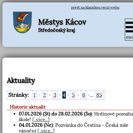
přejít na klasickou verzi webu
Městys Kácov
Středočeský kraj
me
Aktuality
Stránky:
1
·
2
·
3
·
4
·
5
·
6
·...
85
Historie aktualit
07.01.2026 (St) do 28.02.2026 (So)
: Hrdinové pomáha
škole!
[
..více..
]
04.01.2026 (Ne)
: Pozvánka do Čestína - Česká mše
vánoční
[
..více..
]