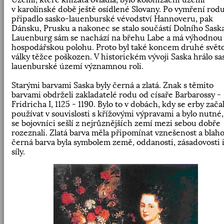
v karolínské době ještě osídlené Slovany. Po vymření rod
připadlo sasko-lauenburské vévodství Hannoveru, pak
Dánsku, Prusku a nakonec se stalo součástí Dolního Saska
Lauenburg sám se nachází na břehu Labe a má výhodnou
hospodářskou polohu. Proto byl také koncem druhé svět
války těžce poškozen. V historickém vývoji Saska hrálo sa
lauenburské území významnou roli.
Starými barvami Saska byly černá a zlatá. Znak s těmito
barvami obdrželi zakladatelé rodu od císaře Barbarossy -
Fridricha I, 1125 - 1190. Bylo to v dobách, kdy se erby zača
používat v souvislosti s křížovými výpravami a bylo nutné,
se bojovníci sešlí z nejrůznějších zemí mezi sebou dobře
rozeznali. Zlatá barva měla připomínat vznešenost a blaho
černá barva byla symbolem země, oddanosti, zásadovosti 
síly.