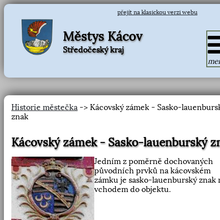
přejít na klasickou verzi webu
Městys Kácov
Středočeský kraj
me
Historie městečka
-> Kácovský zámek - Sasko-lauenburs
znak
Kácovský zámek - Sasko-lauenburský z
Jedním z poměrně dochovaných
původních prvků na kácovském
zámku je sasko-lauenburský znak 
vchodem do objektu.