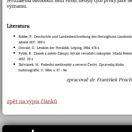
Jeruzaléma osvobodit Boží Hrob, nebyly tyto prvky jistě b
významu.
Literatura:
Kobbe, P.: Geschichte und Landesbeschreibung des Herzogtums Landenbu
Altone 1837. 389 s.
Oswald, G.: Lexikon der Heraldik. Leipzig, 1984. 478 s.
Pytlík, B.: Zámek a město Zákupy, bývalé vévodství zákupské. Mladá Bolesl
1932. 20 s.
Skřivánek, M.: Poslední medicejský a severní Čechy. Zpravodaj klubu
historiografie, 17, 1984, s. 87 - 94.
zpracoval: dr. František Proc
zpět na výpis článků