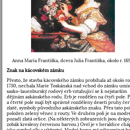
Anna Maria Františka, dcera Julia Františka, okolo r. 16
Znak na kácovském zámku
Přesto, že stavba kácovského zámku probíhala až okolo r
1730, nechala Marie Toskánská nad vchod do zámku umís
sasko-lauenburský rodový erb vztahující se k nejstarším
dějinám askánského rodu. Erb je rozdělen na čtyři pole. 
a čtvrté pole mají být správně rozděleny deseti pruhy če
zlaté, symboly původního askánského znaku. Přes tato pol
položen zelený věnec z routy. Ve druhém poli je na mod
pozadí zlatá orlice. (Na některých zobrazeních jsou drápy
zobák kresleny červenou barvou.) Orel je v heraldice ch
jako symbol síly a vítězství. Modrá barva má připomínat b