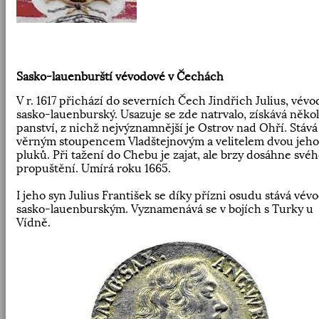
Sasko-lauenburští vévodové v Čechách
V r. 1617 přichází do severních Čech Jindřich Julius, vévo
sasko-lauenburský. Usazuje se zde natrvalo, získává někol
panství, z nichž nejvýznamnější je Ostrov nad Ohří. Stává
věrným stoupencem Vladštejnovým a velitelem dvou jeho
pluků. Při tažení do Chebu je zajat, ale brzy dosáhne své
propuštění. Umírá roku 1665.
I jeho syn Julius František se díky přízni osudu stává vév
sasko-lauenburským. Vyznamenává se v bojích s Turky u
Vídně.