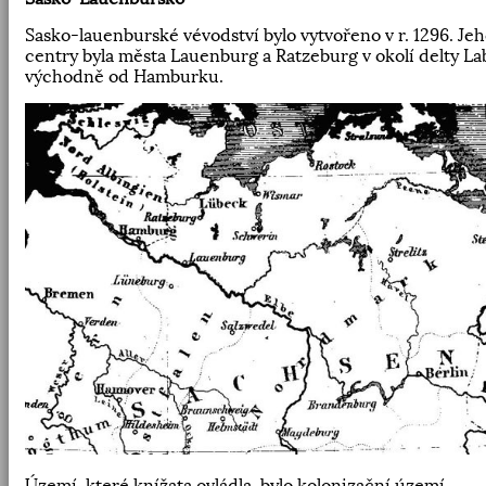
Sasko-lauenburské vévodství bylo vytvořeno v r. 1296. Je
centry byla města Lauenburg a Ratzeburg v okolí delty La
východně od Hamburku.
Území, které knížata ovládla, bylo kolonizační území