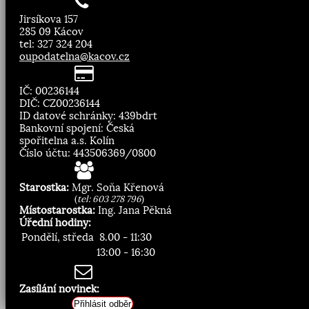
Jirsíkova 157
285 09 Kácov
tel: 327 324 204
oupodatelna@kacov.cz
IČ: 00236144
DIČ: CZ00236144
ID datové schránky: 439bdrt
Bankovní spojení: Česká
spořitelna a.s. Kolín
Číslo účtu: 443506369/0800
Starostka:
Mgr. Soňa Křenová
(
tel: 603 278 796
)
Místostarostka:
Ing. Jana Pěkná
Úřední hodiny:
Pondělí, středa
8.00 - 11:30
13:00 - 16:30
Zasílání novinek:
Přihlásit odběr