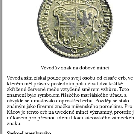
Vévodův znak na dobové minci
Vévoda sám získal pouze pro svoji osobu od císaře erb, ve
kterém měl právo v posledním poli užívat dva krátké
zkřížené červené meče vztyčené směrem vzhůru. Toto
znamení bylo symbolem říšského maršálského úřadu a
obvykle se umisťovalo doprostřed erbu. Později se stalo
známým jako firemní značka míšeňského porcelánu. Pro
Kácov je tento erb na uvedené minci významný, protože 
důkazem pro přesnou identifikaci kácovského zámecké
znaku.
Sasko-Lauenbursko