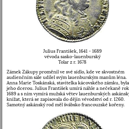
Julius František, 1641 - 1689
vévoda sasko-lauenburský
Tolar z r. 1678
Zámek Zákupy proměnil ve své sídlo, kde ve skvostném
audienčním sále udílel svým lauenburským manům léna.
Anna Marie Toskánská, stavitelka kácovského zámku, byla
jeho dcerou. Julius František umírá náhle a nečekaně ro
1689 a s ním vymírá mužská větev lauenburských askáns
knížat, která se zapisovala do dějin vévodství od r. 1260.
Samotný askánský rod měl švábsko francouzské kořeny.