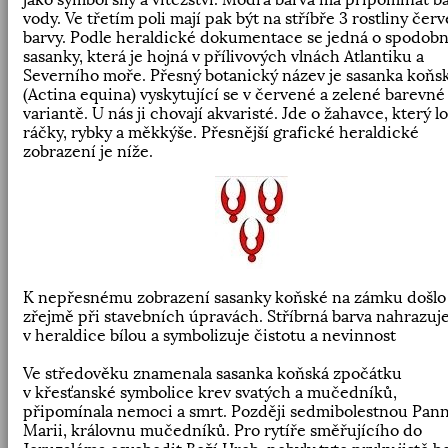
vody. Ve třetím poli mají pak být na stříbře 3 rostliny čer
barvy. Podle heraldické dokumentace se jedná o spodob
sasanky, která je hojná v přílivových vlnách Atlantiku a
Severního moře. Přesný botanický název je sasanka koňs
(Actina equina) vyskytující se v červené a zelené barevné
variantě. U nás ji chovají akvaristé. Jde o žahavce, který lo
ráčky, rybky a měkkýše. Přesnější grafické heraldické
zobrazení je níže.
K nepřesnému zobrazení sasanky koňské na zámku došlo
zřejmě při stavebních úpravách. Stříbrná barva nahrazuj
v heraldice bílou a symbolizuje čistotu a nevinnost
Ve středověku znamenala sasanka koňská zpočátku
v křesťanské symbolice krev svatých a mučedníků,
připomínala nemoci a smrt. Později sedmibolestnou Pan
Marii, královnu mučedníků. Pro rytíře směřujícího do