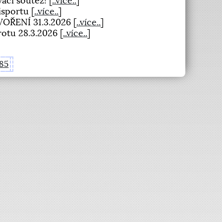
ovací soutěž!
[
..více..
]
Bisportu
[
..více..
]
OŘENÍ 31.3.2026
[
..více..
]
rotu 28.3.2026
[
..více..
]
85