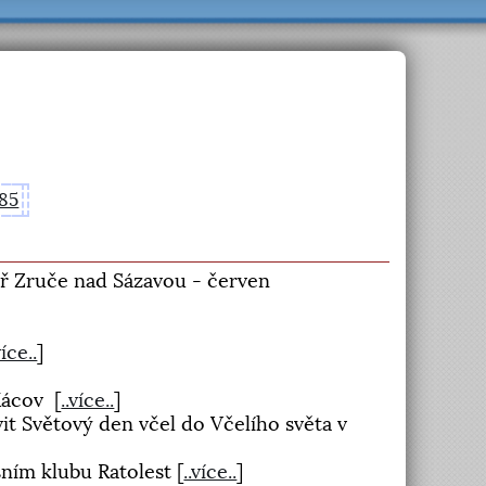
85
ář Zruče nad Sázavou - červen
více..
]
 Kácov
[
..více..
]
avit Světový den včel do Včelího světa v
esním klubu Ratolest
[
..více..
]