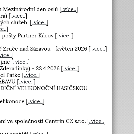
na Mezinárodní den oslů
[
..více..
]
ora)
[
..více..
]
kých služeb
[
..více..
]
ce..
]
t pošty Partner Kácov
[
..více..
]
ář Zruče nad Sázavou - květen 2026
[
..více..
]
.více..
]
ějnic
[
..více..
]
(Zderadinky) - 23.4.2026
[
..více..
]
vel Pafko
[
..více..
]
ZÁBAVU
[
..více..
]
 TRADIČNÍ VELIKONOČNÍ HASIČSKOU
 Velikonoce
[
..více..
]
ní ve společnosti Centrin CZ s.r.o.
[
..více..
]