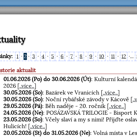
tuality
ránky:
1
·
2
·
3
·
4
·
5
·
6
·
7
·
8
·
9
·
10
·
11
·
12
·...
storie aktualit
01.06.2026 (Po) do 30.06.2026 (Út)
: Kulturní kalend
2026
[
..více..
]
30.05.2026 (So)
: Bazárek ve Vranicích
[
..více..
]
30.05.2026 (So)
: Noční rybářské závody v Kácově
[
..
29.05.2026 (Pá)
: Běh naděje - 20. ročník
[
..více..
]
24.05.2026 (Ne)
: POSÁZAVSKÁ TRILOGIE - Bisport
23.05.2026 (So)
: Včely slaví a my s nimi! Přijďte osl
Hulicích!
[
..více..
]
20.05.2026 (St) do 31.05.2026 (Ne)
: Volná místa v L