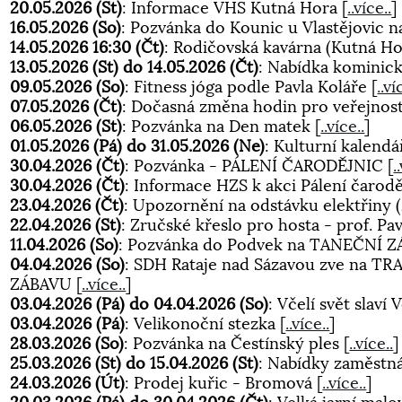
20.05.2026 (St)
: Informace VHS Kutná Hora
[
..více..
]
16.05.2026 (So)
: Pozvánka do Kounic u Vlastějovic 
14.05.2026 16:30 (Čt)
: Rodičovská kavárna (Kutná H
13.05.2026 (St) do 14.05.2026 (Čt)
: Nabídka kominic
09.05.2026 (So)
: Fitness jóga podle Pavla Koláře
[
..ví
07.05.2026 (Čt)
: Dočasná změna hodin pro veřejnos
06.05.2026 (St)
: Pozvánka na Den matek
[
..více..
]
01.05.2026 (Pá) do 31.05.2026 (Ne)
: Kulturní kalend
30.04.2026 (Čt)
: Pozvánka - PÁLENÍ ČARODĚJNIC
[
.
30.04.2026 (Čt)
: Informace HZS k akci Pálení čarod
23.04.2026 (Čt)
: Upozornění na odstávku elektřiny 
22.04.2026 (St)
: Zručské křeslo pro hosta - prof. Pa
11.04.2026 (So)
: Pozvánka do Podvek na TANEČNÍ 
04.04.2026 (So)
: SDH Rataje nad Sázavou zve na
ZÁBAVU
[
..více..
]
03.04.2026 (Pá) do 04.04.2026 (So)
: Včelí svět slaví
03.04.2026 (Pá)
: Velikonoční stezka
[
..více..
]
28.03.2026 (So)
: Pozvánka na Čestínský ples
[
..více..
]
25.03.2026 (St) do 15.04.2026 (St)
: Nabídky zaměstná
24.03.2026 (Út)
: Prodej kuřic - Bromová
[
..více..
]