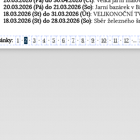
20.03.2026 (Pá) do 30.04.2026 (Čt)
: Velká jarní mal
20.03.2026 (Pá) do 21.03.2026 (So)
: Jarní bazárek v 
18.03.2026 (St) do 31.03.2026 (Út)
: VELIKONOČNÍ TV
18.03.2026 (St) do 28.03.2026 (So)
: Sběr železného š
ránky:
1
·
2
·
3
·
4
·
5
·
6
·
7
·
8
·
9
·
10
·
11
·
12
·...