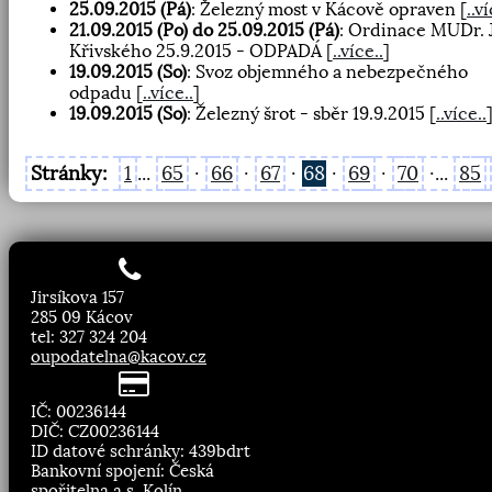
25.09.2015 (Pá)
: Železný most v Kácově opraven
[
..ví
21.09.2015 (Po) do 25.09.2015 (Pá)
: Ordinace MUDr. J
Křivského 25.9.2015 - ODPADÁ
[
..více..
]
19.09.2015 (So)
: Svoz objemného a nebezpečného
odpadu
[
..více..
]
19.09.2015 (So)
: Železný šrot - sběr 19.9.2015
[
..více..
Stránky:
1
...
65
·
66
·
67
·
68
·
69
·
70
·...
85
Jirsíkova 157
285 09 Kácov
tel: 327 324 204
oupodatelna@kacov.cz
IČ: 00236144
DIČ: CZ00236144
ID datové schránky: 439bdrt
Bankovní spojení: Česká
spořitelna a.s. Kolín