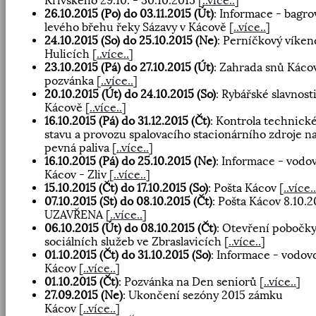
Křivského 29.10. - 30.10.2015
[
..více..
]
26.10.2015 (Po) do 03.11.2015 (Út)
: Informace - bagro
levého břehu řeky Sázavy v Kácově
[
..více..
]
24.10.2015 (So) do 25.10.2015 (Ne)
: Perníčkový víken
Hulicích
[
..více..
]
23.10.2015 (Pá) do 27.10.2015 (Út)
: Zahrada snů Káco
pozvánka
[
..více..
]
20.10.2015 (Út) do 24.10.2015 (So)
: Rybářské slavnosti
Kácově
[
..více..
]
16.10.2015 (Pá) do 31.12.2015 (Čt)
: Kontrola technick
stavu a provozu spalovacího stacionárního zdroje n
pevná paliva
[
..více..
]
16.10.2015 (Pá) do 25.10.2015 (Ne)
: Informace - vodo
Kácov - Zliv
[
..více..
]
15.10.2015 (Čt) do 17.10.2015 (So)
: Pošta Kácov
[
..více..
07.10.2015 (St) do 08.10.2015 (Čt)
: Pošta Kácov 8.10.2
UZAVŘENA
[
..více..
]
06.10.2015 (Út) do 08.10.2015 (Čt)
: Otevření pobočk
sociálních služeb ve Zbraslavicích
[
..více..
]
01.10.2015 (Čt) do 31.10.2015 (So)
: Informace - vodov
Kácov
[
..více..
]
01.10.2015 (Čt)
: Pozvánka na Den seniorů
[
..více..
]
27.09.2015 (Ne)
: Ukončení sezóny 2015 zámku
Kácov
[
..více..
]