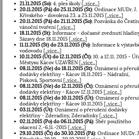
21.11.2015 (So)
: 4. ples školy
[
..více..
]
20.11.2015 (Pá) do 25.11.2015 (St)
: Ordinace MUDr. J.
Křivského - dovolená 23. a 25.11.2015
[
..více..
]
20.11.2015 (Pá) do 21.11.2015 (So)
: Pozvánka do Čestín
vánoční tvoření
[
..více..
]
18.11.2015 (St)
: Informace - dočasné zvednutí hladin
Sázavy dne 18.11.2015
[
..více..
]
11.11.2015 (St) do 23.11.2015 (Po)
: Informace k výstavb
vodovodu
[
..více..
]
10.11.2015 (Út) do 12.11.2015 (Čt)
: 10. a 12.11. 2015 - Ú
Městysu Kácov UZAVŘEN
[
..více..
]
08.11.2015 (Ne) do 18.11.2015 (St)
: Oznámení o přeruš
dodávky elektřiny - Kácov 18.11.2015 - Nádražní,
Písková, Sportovní
[
..více..
]
08.11.2015 (Ne) do 12.11.2015 (Čt)
: Oznámení o přeru
dodávky elektřiny - Kácov 12.11.2015
[
..více..
]
08.11.2015 (Ne) do 10.11.2015 (Út)
: Oznámení o přeru
dodávky elektřiny - Kácov 10.11.2015
[
..více..
]
03.11.2015 (Út)
: Oznámení o přerušení dodávky
elektřiny - Zderadiny, Zderadinky
[
..více..
]
02.11.2015 (Po) do 06.11.2015 (Pá)
: Sběr použitého
ošacení 2.-6.11.-2015
[
..více..
]
29.10.2015 (Čt) do 30.10.2015 (Pá)
: Ordinace MUDr. J