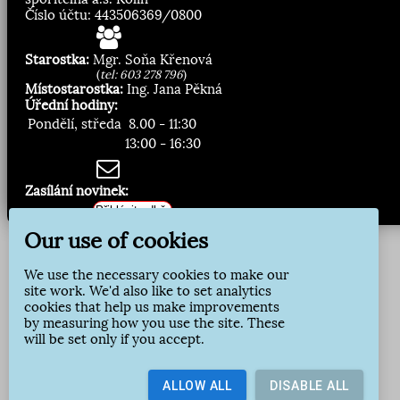
Číslo účtu: 443506369/0800
Starostka:
Mgr. Soňa Křenová
(
tel: 603 278 796
)
Místostarostka:
Ing. Jana Pěkná
Úřední hodiny:
Pondělí, středa
8.00 - 11:30
13:00 - 16:30
Zasílání novinek:
Přihlásit odběr
Our use of cookies
We use the necessary cookies to make our
site work. We'd also like to set analytics
cookies that help us make improvements
by measuring how you use the site. These
will be set only if you accept.
ALLOW ALL
DISABLE ALL