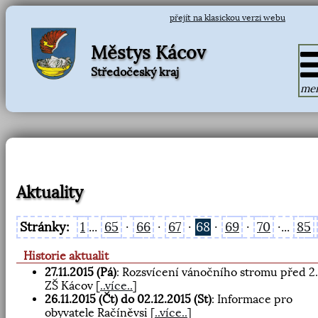
přejít na klasickou verzi webu
Městys Kácov
Středočeský kraj
me
Aktuality
Stránky:
1
...
65
·
66
·
67
·
68
·
69
·
70
·...
85
Historie aktualit
27.11.2015 (Pá)
: Rozsvícení vánočního stromu před 2. 
ZŠ Kácov
[
..více..
]
26.11.2015 (Čt) do 02.12.2015 (St)
: Informace pro
obyvatele Račíněvsi
[
..více..
]