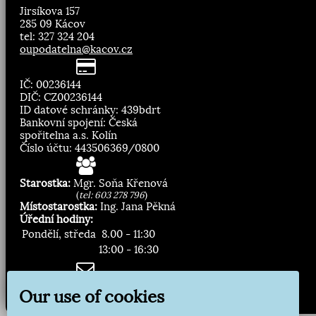
Jirsíkova 157
285 09 Kácov
tel: 327 324 204
oupodatelna@kacov.cz
IČ: 00236144
DIČ: CZ00236144
ID datové schránky: 439bdrt
Bankovní spojení: Česká
spořitelna a.s. Kolín
Číslo účtu: 443506369/0800
Starostka:
Mgr. Soňa Křenová
(
tel: 603 278 796
)
Místostarostka:
Ing. Jana Pěkná
Úřední hodiny:
Pondělí, středa
8.00 - 11:30
13:00 - 16:30
Zasílání novinek:
Our use of cookies
Přihlásit odběr