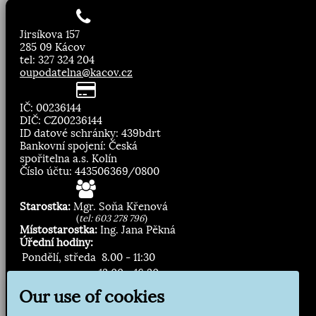
Jirsíkova 157
285 09 Kácov
tel: 327 324 204
oupodatelna@kacov.cz
IČ: 00236144
DIČ: CZ00236144
ID datové schránky: 439bdrt
Bankovní spojení: Česká
spořitelna a.s. Kolín
Číslo účtu: 443506369/0800
Starostka:
Mgr. Soňa Křenová
(
tel: 603 278 796
)
Místostarostka:
Ing. Jana Pěkná
Úřední hodiny:
Pondělí, středa
8.00 - 11:30
13:00 - 16:30
Our use of cookies
Zasílání novinek: