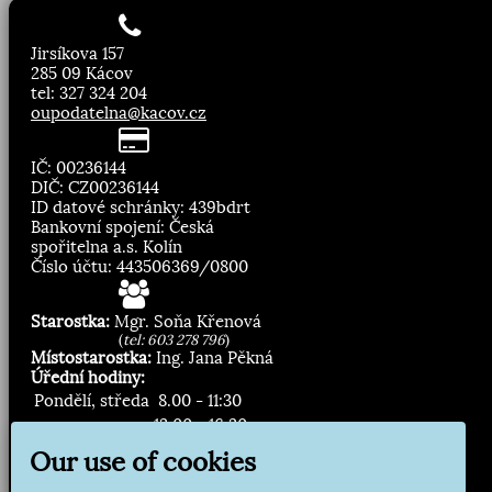
Jirsíkova 157
285 09 Kácov
tel: 327 324 204
oupodatelna@kacov.cz
IČ: 00236144
DIČ: CZ00236144
ID datové schránky: 439bdrt
Bankovní spojení: Česká
spořitelna a.s. Kolín
Číslo účtu: 443506369/0800
Starostka:
Mgr. Soňa Křenová
(
tel: 603 278 796
)
Místostarostka:
Ing. Jana Pěkná
Úřední hodiny:
Pondělí, středa
8.00 - 11:30
13:00 - 16:30
Our use of cookies
Zasílání novinek: