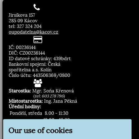
Jirsíkova 157
285 09 Kácov
tel: 327 324 204
oupodatelna@kacov.cz
IČ: 00236144
DIČ: CZ00236144
ID datové schránky: 439bdrt
Bankovní spojení: Česká
spořitelna a.s. Kolín
Číslo účtu: 443506369/0800
Starostka:
Mgr. Soňa Křenová
(
tel: 603 278 796
)
Místostarostka:
Ing. Jana Pěkná
Úřední hodiny:
Pondělí, středa
8.00 - 11:30
13:00 - 16:30
Our use of cookies
Zasílání novinek: