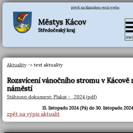
přejít na klasickou verzi webu
Městys Kácov
Středočeský kraj
me
Aktuality
-> text aktuality
Rozsvícení vánočního stromu v Kácově 
náměstí
Stáhnout dokument: Plakat -_2024 (pdf)
15. listopadu 2024 (Pá) do 30. listopadu 2024
zpět na výpis aktualit