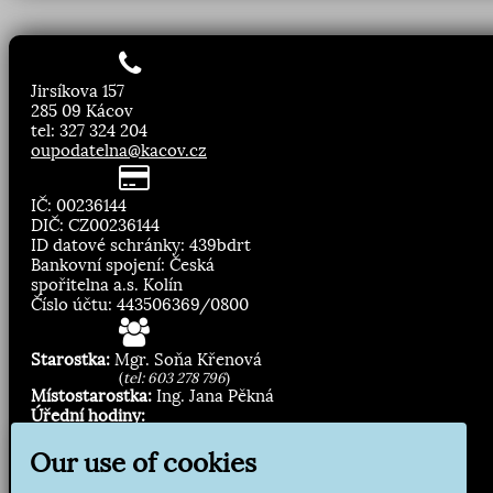
Jirsíkova 157
285 09 Kácov
tel: 327 324 204
oupodatelna@kacov.cz
IČ: 00236144
DIČ: CZ00236144
ID datové schránky: 439bdrt
Bankovní spojení: Česká
spořitelna a.s. Kolín
Číslo účtu: 443506369/0800
Starostka:
Mgr. Soňa Křenová
(
tel: 603 278 796
)
Místostarostka:
Ing. Jana Pěkná
Úřední hodiny:
Pondělí, středa
8.00 - 11:30
Our use of cookies
13:00 - 16:30