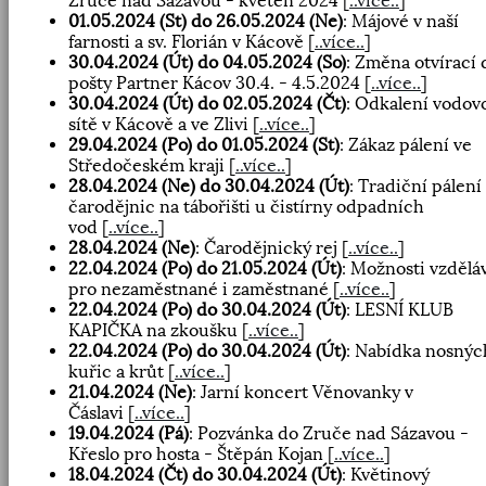
Zruče nad Sázavou - květen 2024
[
..více..
]
01.05.2024 (St) do 26.05.2024 (Ne)
: Májové v naší
farnosti a sv. Florián v Kácově
[
..více..
]
30.04.2024 (Út) do 04.05.2024 (So)
: Změna otvírací
pošty Partner Kácov 30.4. - 4.5.2024
[
..více..
]
30.04.2024 (Út) do 02.05.2024 (Čt)
: Odkalení vodov
sítě v Kácově a ve Zlivi
[
..více..
]
29.04.2024 (Po) do 01.05.2024 (St)
: Zákaz pálení ve
Středočeském kraji
[
..více..
]
28.04.2024 (Ne) do 30.04.2024 (Út)
: Tradiční pálení
čarodějnic na tábořišti u čistírny odpadních
vod
[
..více..
]
28.04.2024 (Ne)
: Čarodějnický rej
[
..více..
]
22.04.2024 (Po) do 21.05.2024 (Út)
: Možnosti vzdělá
pro nezaměstnané i zaměstnané
[
..více..
]
22.04.2024 (Po) do 30.04.2024 (Út)
: LESNÍ KLUB
KAPIČKA na zkoušku
[
..více..
]
22.04.2024 (Po) do 30.04.2024 (Út)
: Nabídka nosnýc
kuřic a krůt
[
..více..
]
21.04.2024 (Ne)
: Jarní koncert Věnovanky v
Čáslavi
[
..více..
]
19.04.2024 (Pá)
: Pozvánka do Zruče nad Sázavou -
Křeslo pro hosta - Štěpán Kojan
[
..více..
]
18.04.2024 (Čt) do 30.04.2024 (Út)
: Květinový