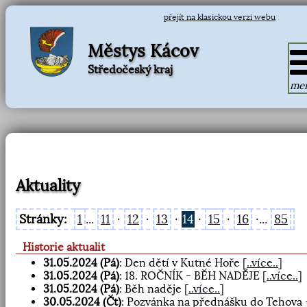
přejít na klasickou verzi webu
Městys Kácov
Středočeský kraj
me
Aktuality
Stránky:
1
...
11
·
12
·
13
·
14
·
15
·
16
·...
85
Historie aktualit
31.05.2024 (Pá)
: Den dětí v Kutné Hoře
[
..více..
]
31.05.2024 (Pá)
: 18. ROČNÍK - BĚH NADĚJE
[
..více..
]
31.05.2024 (Pá)
: Běh naděje
[
..více..
]
30.05.2024 (Čt)
: Pozvánka na přednášku do Tehova 