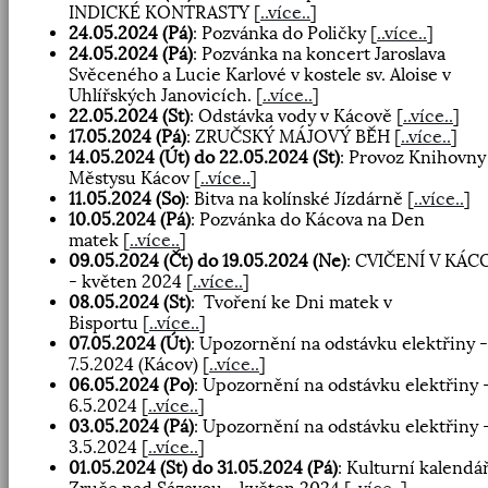
INDICKÉ KONTRASTY
[
..více..
]
24.05.2024 (Pá)
: Pozvánka do Poličky
[
..více..
]
24.05.2024 (Pá)
: Pozvánka na koncert Jaroslava
Svěceného a Lucie Karlové v kostele sv. Aloise v
Uhlířských Janovicích.
[
..více..
]
22.05.2024 (St)
: Odstávka vody v Kácově
[
..více..
]
17.05.2024 (Pá)
: ZRUČSKÝ MÁJOVÝ BĚH
[
..více..
]
14.05.2024 (Út) do 22.05.2024 (St)
: Provoz Knihovny
Městysu Kácov
[
..více..
]
11.05.2024 (So)
: Bitva na kolínské Jízdárně
[
..více..
]
10.05.2024 (Pá)
: Pozvánka do Kácova na Den
matek
[
..více..
]
09.05.2024 (Čt) do 19.05.2024 (Ne)
: CVIČENÍ V KÁC
- květen 2024
[
..více..
]
08.05.2024 (St)
: Tvoření ke Dni matek v
Bisportu
[
..více..
]
07.05.2024 (Út)
: Upozornění na odstávku elektřiny -
7.5.2024 (Kácov)
[
..více..
]
06.05.2024 (Po)
: Upozornění na odstávku elektřiny 
6.5.2024
[
..více..
]
03.05.2024 (Pá)
: Upozornění na odstávku elektřiny 
3.5.2024
[
..více..
]
01.05.2024 (St) do 31.05.2024 (Pá)
: Kulturní kalendá