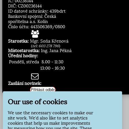
IČ: 00236144
DIČ: CZ00236144
ID datové schránky: 439bdrt
Bankovní spojení: Česká
spořitelna a.s. Kolín
Číslo účtu: 443506369/0800
Starostka:
Mgr. Soňa Křenová
(
tel: 603 278 796
)
Místostarostka:
Ing. Jana Pěkná
Úřední hodiny:
Pondělí, středa
8.00 - 11:30
13:00 - 16:30
Zasílání novinek:
Přihlásit odběr
Our use of cookies
We use the necessary cookies to make our
site work. We'd also like to set analytics
cookies that help us make improvements
by measuring how you use the site. These