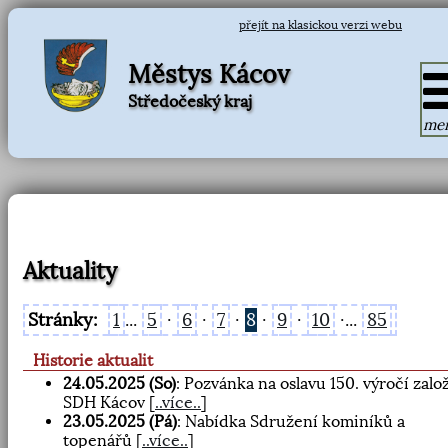
přejít na klasickou verzi webu
Městys Kácov
Středočeský kraj
me
Aktuality
Stránky:
1
...
5
·
6
·
7
·
8
·
9
·
10
·...
85
Historie aktualit
24.05.2025 (So)
: Pozvánka na oslavu 150. výročí zalo
SDH Kácov
[
..více..
]
23.05.2025 (Pá)
: Nabídka Sdružení kominíků a
topenářů
[
..více..
]