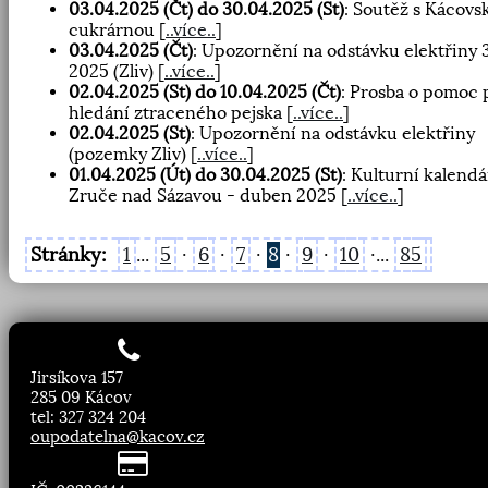
03.04.2025 (Čt) do 30.04.2025 (St)
: Soutěž s Kácovs
cukrárnou
[
..více..
]
03.04.2025 (Čt)
: Upozornění na odstávku elektřiny 3
2025 (Zliv)
[
..více..
]
02.04.2025 (St) do 10.04.2025 (Čt)
: Prosba o pomoc 
hledání ztraceného pejska
[
..více..
]
02.04.2025 (St)
: Upozornění na odstávku elektřiny
(pozemky Zliv)
[
..více..
]
01.04.2025 (Út) do 30.04.2025 (St)
: Kulturní kalendá
Zruče nad Sázavou - duben 2025
[
..více..
]
Stránky:
1
...
5
·
6
·
7
·
8
·
9
·
10
·...
85
Jirsíkova 157
285 09 Kácov
tel: 327 324 204
oupodatelna@kacov.cz