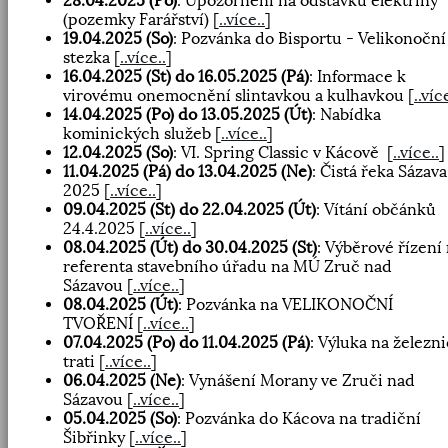
28.04.2025 (Po)
: Upozornění na odstávku elektřiny
(pozemky Farářství)
[
..více..
]
19.04.2025 (So)
: Pozvánka do Bisportu - Velikonoční
stezka
[
..více..
]
16.04.2025 (St) do 16.05.2025 (Pá)
: Informace k
virovému onemocnění slintavkou a kulhavkou
[
..víc
14.04.2025 (Po) do 13.05.2025 (Út)
: Nabídka
kominických služeb
[
..více..
]
12.04.2025 (So)
: VI. Spring Classic v Kácově
[
..více..
]
11.04.2025 (Pá) do 13.04.2025 (Ne)
: Čistá řeka Sázava
2025
[
..více..
]
09.04.2025 (St) do 22.04.2025 (Út)
: Vítání občánků
24.4.2025
[
..více..
]
08.04.2025 (Út) do 30.04.2025 (St)
: Výběrové řízení
referenta stavebního úřadu na MÚ Zruč nad
Sázavou
[
..více..
]
08.04.2025 (Út)
: Pozvánka na VELIKONOČNÍ
TVOŘENÍ
[
..více..
]
07.04.2025 (Po) do 11.04.2025 (Pá)
: Výluka na železn
trati
[
..více..
]
06.04.2025 (Ne)
: Vynášení Morany ve Zruči nad
Sázavou
[
..více..
]
05.04.2025 (So)
: Pozvánka do Kácova na tradiční
Šibřinky
[
..více..
]