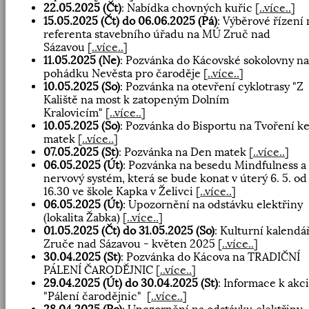
22.05.2025 (Čt)
: Nabídka chovných kuřic
[
..více..
]
15.05.2025 (Čt) do 06.06.2025 (Pá)
: Výběrové řízení 
referenta stavebního úřadu na MÚ Zruč nad
Sázavou
[
..více..
]
11.05.2025 (Ne)
: Pozvánka do Kácovské sokolovny na
pohádku Nevěsta pro čaroděje
[
..více..
]
10.05.2025 (So)
: Pozvánka na otevření cyklotrasy "Z
Kaliště na most k zatopeným Dolním
Kralovicím"
[
..více..
]
10.05.2025 (So)
: Pozvánka do Bisportu na Tvoření ke
matek
[
..více..
]
07.05.2025 (St)
: Pozvánka na Den matek
[
..více..
]
06.05.2025 (Út)
: Pozvánka na besedu Mindfulness a
nervový systém, která se bude konat v úterý 6. 5. od
16.30 ve škole Kapka v Želivci
[
..více..
]
06.05.2025 (Út)
: Upozornění na odstávku elektřiny
(lokalita Žabka)
[
..více..
]
01.05.2025 (Čt) do 31.05.2025 (So)
: Kulturní kalendá
Zruče nad Sázavou - květen 2025
[
..více..
]
30.04.2025 (St)
: Pozvánka do Kácova na TRADIČNÍ
PÁLENÍ ČARODĚJNIC
[
..více..
]
29.04.2025 (Út) do 30.04.2025 (St)
: Informace k akci
"Pálení čarodějnic"
[
..více..
]