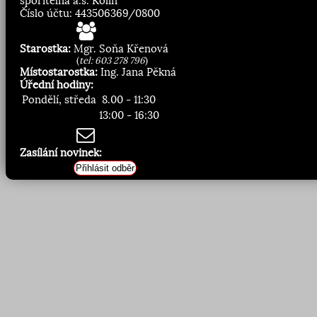
spořitelna a.s. Kolín
Číslo účtu: 443506369/0800
Starostka:
Mgr. Soňa Křenová
(
tel: 603 278 796
)
Místostarostka:
Ing. Jana Pěkná
Úřední hodiny:
Pondělí, středa
8.00 - 11:30
13:00 - 16:30
Zasílání novinek:
Přihlásit odběr