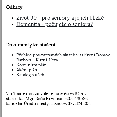
Odkazy
Život 90 - pro seniory a jejich blízké
Dementia - pečujete o seniora?
Dokumenty ke stažení
Přehled poskytovaných služeb v zařízení Domov
Barbora - Kutná Hora
Komunitní plán
Akční plán
Katalog služeb
V případě dotazů volejte na Městys Kácov:
starostka: Mgr. Soňa Křenová 603 278 796
kancelář Úřadu městysu Kácov: 327 324 204