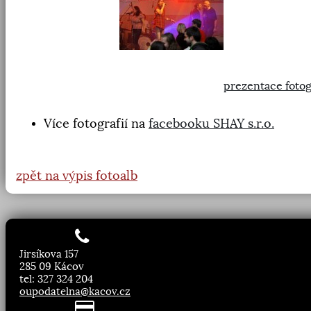
prezentace fotog
Více fotografií na
facebooku SHAY s.r.o.
zpět na výpis fotoalb
Jirsíkova 157
285 09 Kácov
tel: 327 324 204
oupodatelna@kacov.cz