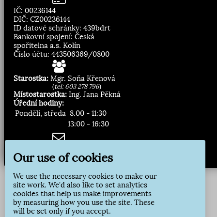
IČ: 00236144
DIČ: CZ00236144
ID datové schránky: 439bdrt
Bankovní spojení: Česká
spořitelna a.s. Kolín
Číslo účtu: 443506369/0800
Starostka:
Mgr. Soňa Křenová
(
tel: 603 278 796
)
Místostarostka:
Ing. Jana Pěkná
Úřední hodiny:
Pondělí, středa
8.00 - 11:30
13:00 - 16:30
Zasílání novinek:
Our use of cookies
Přihlásit odběr
We use the necessary cookies to make our
site work. We'd also like to set analytics
cookies that help us make improvements
by measuring how you use the site. These
will be set only if you accept.