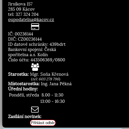
Jirsíkova 157
285 09 Kácov
tel: 327 324 204
oupodatelna@kacov.cz
IČ: 00236144
DIČ: CZ00236144
ID datové schránky: 439bdrt
Bankovní spojení: Česká
spořitelna a.s. Kolín
Číslo účtu: 443506369/0800
Starostka:
Mgr. Soňa Křenová
(
tel: 603 278 796
)
Místostarostka:
Ing. Jana Pěkná
Úřední hodiny:
Pondělí, středa
8.00 - 11:30
13:00 - 16:30
Zasílání novinek:
Přihlásit odběr