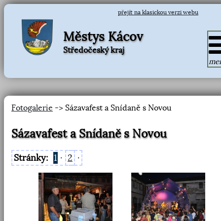
přejít na klasickou verzi webu
Městys Kácov
Středočeský kraj
me
Fotogalerie
-> Sázavafest a Snídaně s Novou
Sázavafest a Snídaně s Novou
Stránky:
1
·
2
·