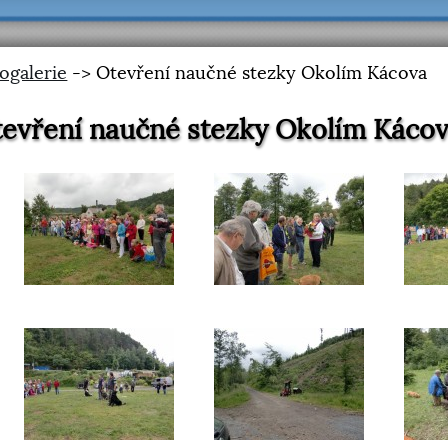
ogalerie
-> Otevření naučné stezky Okolím Kácova
evření naučné stezky Okolím Káco